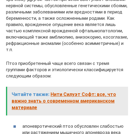
нервной системы, обусловленные генетическими сбоями,
различными заболеваниями или вредностями в период
беременности, а также осложненными родами. Как
правило, врожденное опущение века является лишь
частью комплексной врожденной офтальмопатологии,
включающей также амблиопию, анизокорию, косоглазие,
рефракционные аномалии (особенно асимметричные) и
т.п.
Птоз приобретенный чаще всего связан с тремя
группами факторов и этиологически классифицируется
следующим образом:
Читайте также:
Нити Силуэт Софт: все, что
важно знать о современном американском
материале
апоневротический птоз обусловлен слабостью
или растяжением мышечного апоневроза века