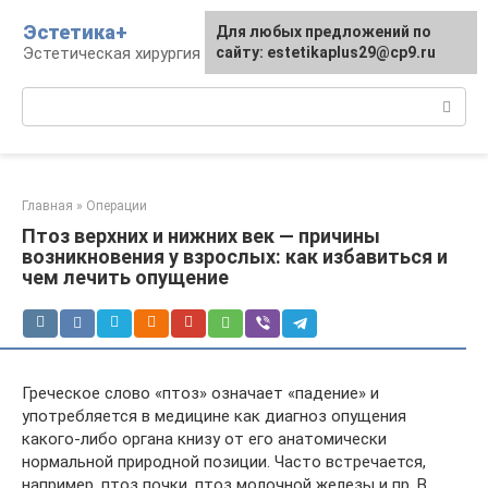
Перейти
Эстетика+
Для любых предложений по
к
Эстетическая хирургия и косметология
сайту: estetikaplus29@cp9.ru
контенту
Поиск:
Главная
»
Операции
Птоз верхних и нижних век — причины
возникновения у взрослых: как избавиться и
чем лечить опущение
Греческое слово «птоз» означает «падение» и
употребляется в медицине как диагноз опущения
какого-либо органа книзу от его анатомически
нормальной природной позиции. Часто встречается,
например, птоз почки, птоз молочной железы и пр. В