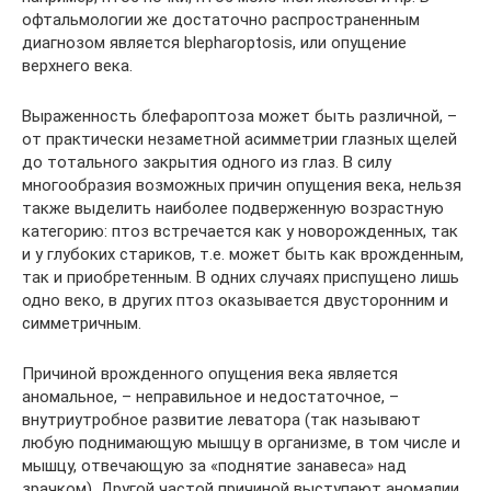
офтальмологии же достаточно распространенным
диагнозом является blepharoptosis, или опущение
верхнего века.
Выраженность блефароптоза может быть различной, –
от практически незаметной асимметрии глазных щелей
до тотального закрытия одного из глаз. В силу
многообразия возможных причин опущения века, нельзя
также выделить наиболее подверженную возрастную
категорию: птоз встречается как у новорожденных, так
и у глубоких стариков, т.е. может быть как врожденным,
так и приобретенным. В одних случаях приспущено лишь
одно веко, в других птоз оказывается двусторонним и
симметричным.
Причиной врожденного опущения века является
аномальное, – неправильное и недостаточное, –
внутриутробное развитие леватора (так называют
любую поднимающую мышцу в организме, в том числе и
мышцу, отвечающую за «поднятие занавеса» над
зрачком). Другой частой причиной выступают аномалии