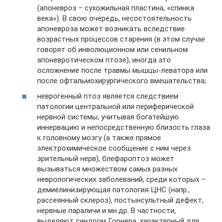
(апоневроз – сухожильная пластина, «спинка
века»). В свою очередь, несостоятельность
апоневроза может возникать вследствие
возрастных процессов старения (в этом случае
говорят об инволюционном или сенильном
апоневротическом птозе); иногда это
осложнение после травмы мышцы-леватора или
после офтальмохирургического вмешательства;
неврогенный птоз является следствием
патологии центральной или периферической
нервной системы; учитывая богатейшую
иннервацию и непосредственную близость глаза
к головному мозгу (а также прямое
электрохимическое сообщение с ним через
зрительный нерв), блефароптоз может
вызываться множеством самых разных
неврологических заболеваний, среди которых –
демиелинизирующая патология ЦНС (напр.,
рассеянный склероз), постынсультный дефект,
нервные параличи и мн.др. В частности,
выделяют синдром Горнера, характерный для