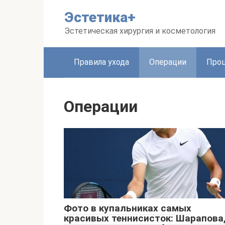
Перейти
Эстетика+
к
контенту
Эстетическая хирургия и косметология
Правила ухода
Операции
Про
Операции
Фото в купальниках самых
красивых теннисисток: Шарапова