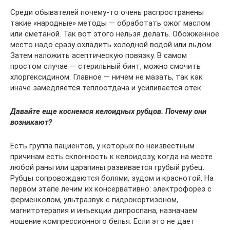
Среди обывателей почему-то очень распространены
такие «народные» методы — обработать ожог маслом
или сметаной. Так вот этого нельзя делать. Обожженное
место надо сразу охладить холодной водой или льдом.
Затем наложить асептическую повязку. В самом
простом случае — стерильный бинт, можно смочить
хлоргексидином. Главное — ничем не мазать, так как
иначе замедляется теплоотдача и усиливается отек.
Давайте еще коснемся келоидных рубцов. Почему они
возникают?
Есть группа пациентов, у которых по неизвестным
причинам есть склонность к келоидозу, когда на месте
любой раны или царапины развивается грубый рубец.
Рубцы сопровождаются болями, зудом и краснотой. На
первом этапе лечим их консервативно: электрофорез с
ферменколом, ультразвук с гидрокортизоном,
магнитотерапия и инъекции дипроспана, назначаем
ношение компрессионного белья. Если это не дает