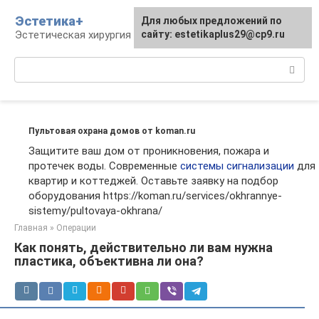
Перейти
Эстетика+
Для любых предложений по
к
Эстетическая хирургия и косметология
сайту: estetikaplus29@cp9.ru
контенту
Поиск:
Пультовая охрана домов от koman.ru
Защитите ваш дом от проникновения, пожара и
протечек воды. Современные
системы сигнализации
для
квартир и коттеджей. Оставьте заявку на подбор
оборудования https://koman.ru/services/okhrannye-
sistemy/pultovaya-okhrana/
Главная
»
Операции
Как понять, действительно ли вам нужна
пластика, объективна ли она?