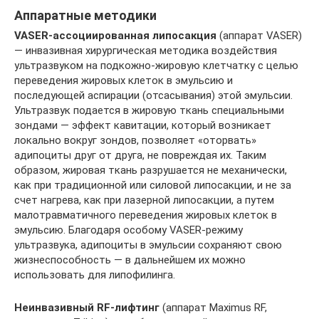
Аппаратные методики
VASER
-ассоциированная липосакция
(аппарат VASER)
— инвазивная хирургическая методика воздействия
ультразвуком на подкожно-жировую клетчатку с целью
переведения жировых клеток в эмульсию и
последующей аспирации (отсасывания) этой эмульсии.
Ультразвук подается в жировую ткань специальными
зондами — эффект кавитации, который возникает
локально вокруг зондов, позволяет «оторвать»
адипоциты друг от друга, не повреждая их. Таким
образом, жировая ткань разрушается не механически,
как при традиционной или силовой липосакции, и не за
счет нагрева, как при лазерной липосакции, а путем
малотравматичного переведения жировых клеток в
эмульсию. Благодаря особому VASER-режиму
ультразвука, адипоциты в эмульсии сохраняют свою
жизнеспособность — в дальнейшем их можно
использовать для липофилинга.
Неинвазивный
RF
-лифтинг
(аппарат Maximus RF,