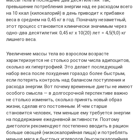
превышение потребления энергии над ее расходом всего
на 10 ккал (килокалорий) в день приводит к прибавке
веса в среднем на 0,45 кг в год. Поначалу незаметный,
этот процесс становится клинически значимым через
одно-два десятилетия: 0,45 кг х 10(20) лет = 4,5(9,0) кг
лишнего веса.
Увеличение массы тела во взрослом возрасте
характеризуется не столько ростом числа адипоцитов,
сколько их гипертрофией. Это делает последующий
набор веса после похудения гораздо более быстрым,
если потерять контроль над балансом поступления и
расхода энергии. Вот почему временные диеты не имеют
особого смысла — в долгосрочной перспективе важно
не столько изменить, сколько принять новый образ
жизни, сделав его постоянным. И чем старше
становится человек, тем меньше ему требуется энергии
на поддержание ежедневной активности. Поэтому
диетологи рекомендуют постепенно вводить в рацион
больше овощей (низкокалорийная пища) и потреблять
меньше мяса и быстрых углеводов (высококалорийная