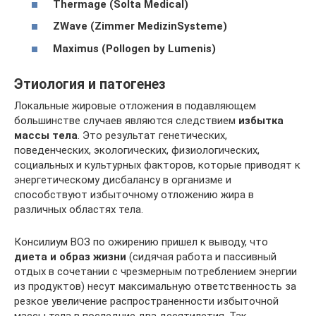
Thermage (Solta Medical)
ZWave (Zimmer MedizinSysteme)
Maximus (Pollogen by Lumenis)
Этиология и патогенез
Локальные жировые отложения в подавляющем
большинстве случаев являются следствием
избытка
массы тела
. Это результат генетических,
поведенческих, экологических, физиологических,
социальных и культурных факторов, которые приводят к
энергетическому дисбалансу в организме и
способствуют избыточному отложению жира в
различных областях тела.
Консилиум ВОЗ по ожирению пришел к выводу, что
диета
и образ
жизни
(сидячая работа и пассивный
отдых в сочетании с чрезмерным потреблением энергии
из продуктов) несут максимальную ответственность за
резкое увеличение распространенности избыточной
массы тела в последние два десятилетия. Так,