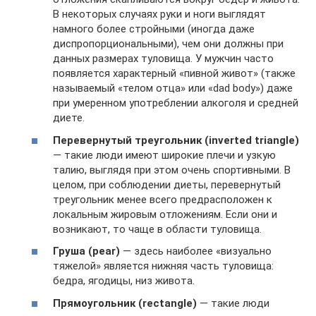
В некоторых случаях руки и ноги выглядят
намного более стройными (иногда даже
диспропорциональными), чем они должны при
данных размерах туловища. У мужчин часто
появляется характерный «пивной живот» (также
называемый «телом отца» или «dad body») даже
при умеренном употреблении алкоголя и средней
диете.
Перевернутый треугольник (
inverted
triangle
)
— такие люди имеют широкие плечи и узкую
талию, выглядя при этом очень спортивными. В
целом, при соблюдении диеты, перевернутый
треугольник менее всего предрасположен к
локальным жировым отложениям. Если они и
возникают, то чаще в области туловища.
Груша (
pear
)
— здесь наиболее «визуально
тяжелой» является нижняя часть туловища:
бедра, ягодицы, низ живота.
Прямоугольник (
rectangle
)
— такие люди