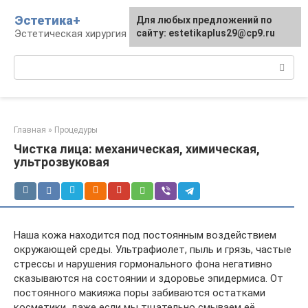
Перейти
Эстетика+
Для любых предложений по
к
Эстетическая хирургия и косметология
сайту: estetikaplus29@cp9.ru
контенту
Поиск:
Главная
»
Процедуры
Чистка лица: механическая, химическая,
ультрозвуковая
Наша кожа находится под постоянным воздействием
окружающей среды. Ультрафиолет, пыль и грязь, частые
стрессы и нарушения гормонального фона негативно
сказываются на состоянии и здоровье эпидермиса. От
постоянного макияжа поры забиваются остатками
косметики, даже если мы тщательно смываем её.