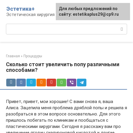
Перейти
Эстетика+
Для любых предложений по
к
Эстетическая хирургия и косметология
сайту: estetikaplus29@cp9.ru
контенту
Поиск:
Главная
»
Процедуры
Сколько стоит увеличить попу различными
способами?
Привет, привет, мои хорошие! С вами снова я, ваша
Алиса. Зацепила меня проблема дряблой попы и решила я
разобраться в этом вопросе основательно. Для этого
пришлось побегать по клиникам и пообщаться с
пластическими хирургами. Сегодня я расскажу вам про
увеличение ягодиц гиалуроновой кислотой и другие