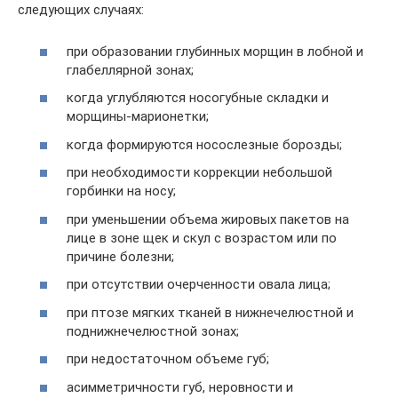
следующих случаях:
при образовании глубинных морщин в лобной и
глабеллярной зонах;
когда углубляются носогубные складки и
морщины-марионетки;
когда формируются носослезные борозды;
при необходимости коррекции небольшой
горбинки на носу;
при уменьшении объема жировых пакетов на
лице в зоне щек и скул с возрастом или по
причине болезни;
при отсутствии очерченности овала лица;
при птозе мягких тканей в нижнечелюстной и
поднижнечелюстной зонах;
при недостаточном объеме губ;
асимметричности губ, неровности и