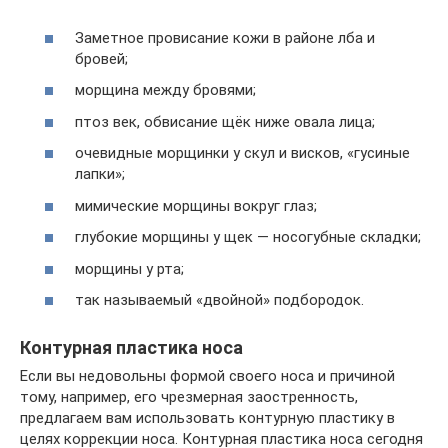
Заметное провисание кожи в районе лба и
бровей;
морщина между бровями;
птоз век, обвисание щёк ниже овала лица;
очевидные морщинки у скул и висков, «гусиные
лапки»;
мимические морщины вокруг глаз;
глубокие морщины у щек — носогубные складки;
морщины у рта;
так называемый «двойной» подбородок.
Контурная пластика носа
Если вы недовольны формой своего носа и причиной
тому, например, его чрезмерная заостренность,
предлагаем вам использовать контурную пластику в
целях коррекции носа. Контурная пластика носа сегодня