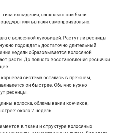
т типа выпадения, насколько они были
оцедуры или выпали самопроизвольно:
ла с волосяной луковицей. Растут ли ресницы
 нужно подождать достаточно длительный
чение недели образовывается волосяной
нает расти. До полного восстановления реснички
цев.
 корневая система осталась в прежнем,
авливается он быстрее. Обычно нужно
тут ресницы.
лины волоска, обламывании кончиков,
стрее: около 2 недель.
ементов в ткани и структуре волосяных