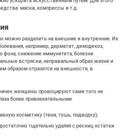
жно ускорить искусственным путем. Для этого
дства: маски, компрессы и т.д.
ния
о можно разделить на внешние и внутренние. Их
олевания, например, дерматит, демодекоз,
о фона, снижение иммунитета, болезни
альные встряски, неправильный образ жизни и
им образом отразятся на внешности, в
ничек женщины провоцируют сами того не
глаза более привлекательными:
вную косметику (тени, тушь, подводку);
достаточно тщательно удаляя с ресниц остатки