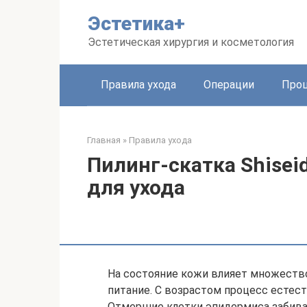
Перейти
Эстетика+
к
контенту
Эстетическая хирургия и косметология
Правила ухода
Операции
Про
Главная
»
Правила ухода
Пилинг-скатка Shisei
для ухода
На состояние кожи влияет множество
питание. С возрастом процесс естес
Отмершие клетки эпидермиса забива