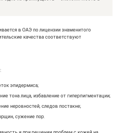
ивается в ОАЭ по лицензии знаменитого
бительские качества соответствуют
:
ток эпидермиса;
ие тона лица, избавление от гиперпигментации;
ние неровностей, следов постакне;
рщин, сужение пор.
вность и при решении проблем с кожей на