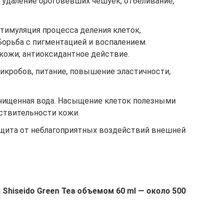
 удаление ороговевших чешуек, отбеливание,
тимуляция процесса деления клеток,
Борьба с пигментацией и воспалением.
ожи, антиоксидантное действие.
икробов, питание, повышение эластичности,
очищенная вода. Насыщение клеток полезными
ствительности кожи.
ащита от неблагоприятных воздействий внешней
а
Shiseido Green Tea объемом 60 ml — около 500