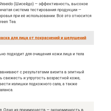
hiseido (Шисейдо) — эффективность, высокое
енчатая система тестирования продукции —
оровья при её использовании. Всё это относится
reen Tea.
аска для лица от покраснений и шелушений
но подходит для очищения кожи лица и тела
авнивают с результатами визита в элитный
ь свежесть и упругость возрастной коже,
ести излишки подкожного сала, а также
аланса.
мл. Одно из преимуществ — экономичность в