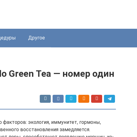
цедуры
Другое
do Green Tea — номер один
 факторов: экология, иммунитет, гормоны,
твенного восстановления замедляется.
ют поры, способствуют появлению морщин, из-