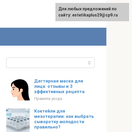
Для любых предложений по
сайту: estetikaplus29@cp9.ru
Поиск:
Дегтярная маска для
лица: отзывы и 3
эффективных рецепта
Правила ухода
Коктейли для
мезотерапии: как выбрать
сыворотку молодости
правильно?