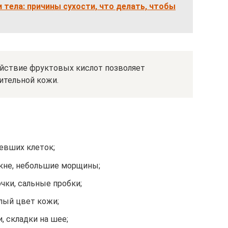
и тела: причины сухости, что делать, чтобы
ействие фруктовых кислот позволяет
ительной кожи.
евших клеток;
кне, небольшие морщины;
чки, сальные пробки;
лый цвет кожи;
, складки на шее;