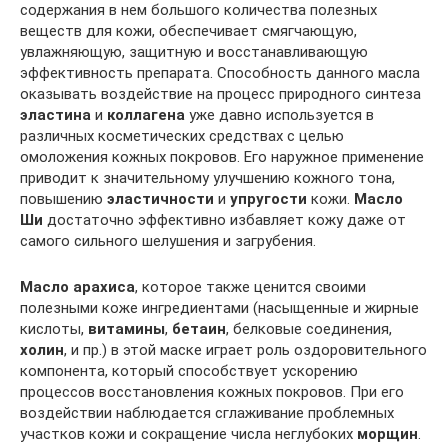
содержания в нем большого количества полезных
веществ для кожи, обеспечивает смягчающую,
увлажняющую, защитную и восстанавливающую
эффективность препарата. Способность данного масла
оказывать воздействие на процесс природного синтеза
эластина
и
коллагена
уже давно используется в
различных косметических средствах с целью
омоложения кожных покровов. Его наружное применение
приводит к значительному улучшению кожного тона,
повышению
эластичности
и
упругости
кожи.
Масло
Ши
достаточно эффективно избавляет кожу даже от
самого сильного шелушения и загрубения.
Масло арахиса
, которое также ценится своими
полезными коже ингредиентами (насыщенные и жирные
кислоты,
витамины
,
бетаин
, белковые соединения,
холин
, и пр.) в этой маске играет роль оздоровительного
компонента, который способствует ускорению
процессов восстановления кожных покровов. При его
воздействии наблюдается сглаживание проблемных
участков кожи и сокращение числа неглубоких
морщин
.