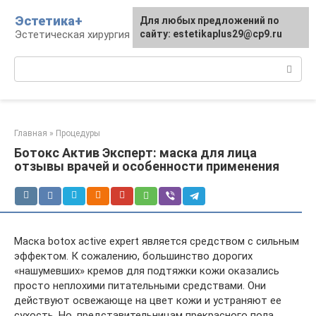
Перейти
Эстетика+
Для любых предложений по
к
Эстетическая хирургия и косметология
сайту: estetikaplus29@cp9.ru
контенту
Поиск:
Главная
»
Процедуры
Ботокс Актив Эксперт: маска для лица
отзывы врачей и особенности применения
Маска botox active expert является средством с сильным
эффектом. К сожалению, большинство дорогих
«нашумевших» кремов для подтяжки кожи оказались
просто неплохими питательными средствами. Они
действуют освежающе на цвет кожи и устраняют ее
сухость. Но, представительницам прекрасного пола