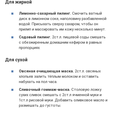
Для жирной
Лимонно-сахарный пилинг.
Смочить ватный
диск в лимонном соке, наполовину разбавленной
водой. Присыхать сверху сахаром, чтобы он
прилип и массировать им кожу несколько минут.
Содовый пилинг.
2ст.л. пищевой соды смешать
с обезжиренным домашним кефиром в равных
пропорциях.
Для сухой
Овсяная очищающая маска.
2ст.л. овсяных
хлопьев залить тёплым молоком и оставить
набухать на пол часа.
Сливочный гоммаж-маска.
Столовую ложку
сухих сливок смешать с 2ст.л ячменной муки и
1ст.л рисовой муки. Добавить оливковое масло и
размешать до густоты.