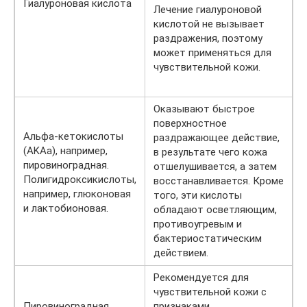
Гиалуроновая кислота
Лечение гиалуроновой
кислотой не вызывает
раздражения, поэтому
может применяться для
чувствительной кожи.
Оказывают быстрое
поверхностное
Альфа-кетокислоты
раздражающее действие,
(AKAa), например,
в результате чего кожа
пировиноградная.
отшелушивается, а затем
Полигидроксикислоты,
восстанавливается. Кроме
например, глюконовая
того, эти кислоты
и лактобионовая.
обладают осветляющим,
противоугревым и
бактериостатическим
действием.
Рекомендуется для
чувствительной кожи с
Пировиноградная
признаками