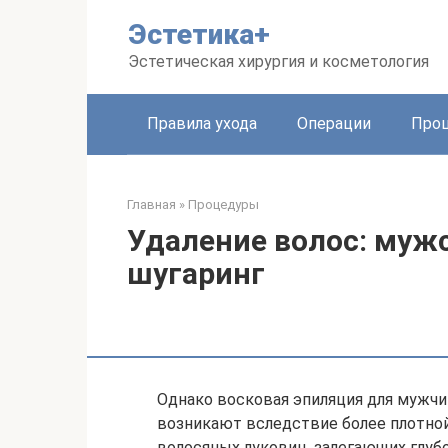
Перейти
Эстетика+
к
контенту
Эстетическая хирургия и косметология
Правила ухода
Операции
Про
Главная
»
Процедуры
Удаление волос: муж
шугаринг
Однако восковая эпиляция для мужч
возникают вследствие более плотно
волосяных луковиц, залегающих глубо