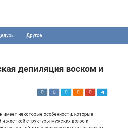
цедуры
Другое
ская депиляция воском и
ин имеет некоторые особенности, которые
й и жесткой структуры мужских волос и
ко под кожей, что в конечном итоге усложняет