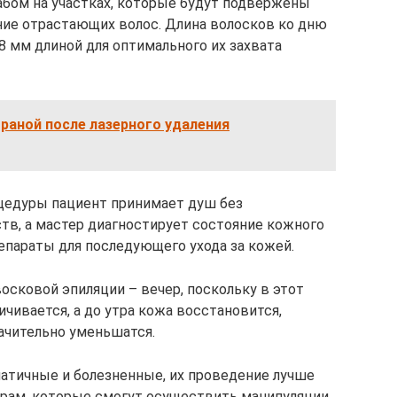
бом на участках, которые будут подвержены
ние отрастающих волос. Длина волосков ко дню
 мм длиной для оптимального их захвата
 раной после лазерного удаления
цедуры пациент принимает душ без
в, а мастер диагностирует состояние кожного
репараты для последующего ухода за кожей.
осковой эпиляции – вечер, поскольку в этот
ичивается, а до утра кожа восстановится,
ачительно уменьшатся.
атичные и болезненные, их проведение лучше
рам, которые смогут осуществить манипуляции