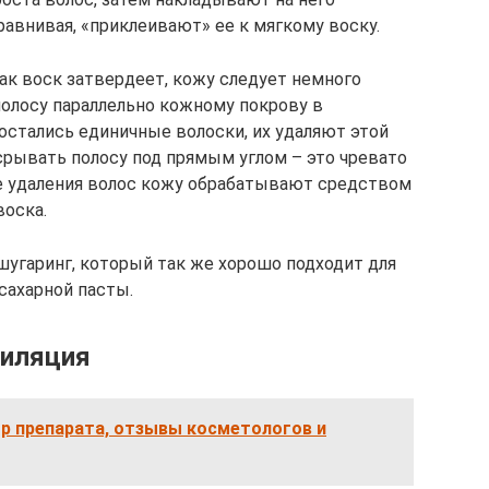
равнивая, «приклеивают» ее к мягкому воску.
как воск затвердеет, кожу следует немного
полосу параллельно кожному покрову в
е остались единичные волоски, их удаляют этой
 срывать полосу под прямым углом – это чревато
е удаления волос кожу обрабатывают средством
воска.
угаринг, который так же хорошо подходит для
сахарной пасты.
пиляция
р препарата, отзывы косметологов и