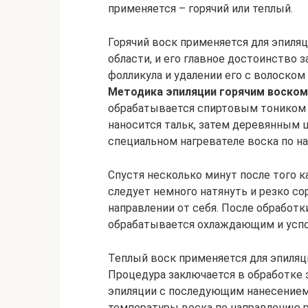
применяется – горячий или теплый.
Горячий воск применяется для эпиля
области, и его главное достоинство 
фолликула и удалении его с волоско
Методика эпиляции горячим воском
обрабатывается спиртовым тоником д
наносится тальк, затем деревянным 
специальном нагревателе воска по н
Спустя несколько минут после того к
следует немного натянуть и резко с
направлении от себя. После обработк
обрабатывается охлаждающим и усп
Теплый воск применяется для эпиляци
Процедура заключается в обработке 
эпиляции с последующим нанесением
температуры воска по направлению р