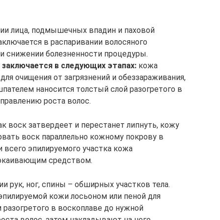
ции лица, подмышечных впадин и паховой
заключается в распаривании волосяного
м и снижении болезненности процедуры.
 заключается в следующих этапах:
кожа
ля очищения от загрязнений и обеззараживания,
шпателем наносится толстый слой разогретого в
аправлению роста волос.
ак воск затвердеет и перестанет липнуть, кожу
орвать воск параллельно кожному покрову в
и всего эпилируемого участка кожа
окаивающим средством.
и рук, ног, спины – обширных участков тела.
эпилируемой кожи лосьоном или пеной для
 разогретого в воскоплаве до нужной
оста волос, затем накладывают на него