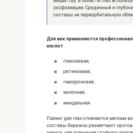
веществу. В области глаз использ
эксфолиации. Срединный и глубоки
составы на периорбитальную облас
Для век применяются профессионал
кислот
:
гликолевая;
ретиноевая;
гиалуроновая;
молочная;
миндальная.
Пилинг для глаз отличается мягким 
составы бережно размягчают орогов
сеанса, для получения стойкого поло