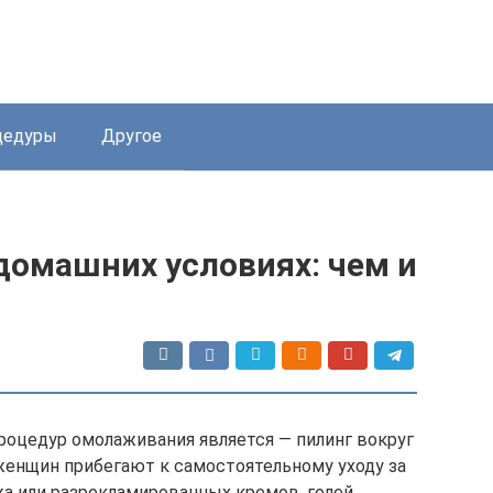
цедуры
Другое
 домашних условиях: чем и
оцедур омолаживания является — пилинг вокруг
 женщин прибегают к самостоятельному уходу за
а или разрекламированных кремов, гелей,