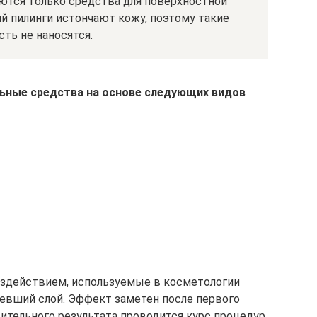
уются только средства для поверхностной
й пилинги истончают кожу, поэтому такие
ть не наносятся.
ьные средства на основе следующих видов
воздействием, используемые в косметологии
евший слой. Эффект заметен после первого
жительного результата проводится курс процедур.