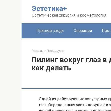
Перейти
Эстетика+
к
контенту
Эстетическая хирургия и косметология
Правила ухода
Операции
Про
Главная
»
Процедуры
Пилинг вокруг глаз в
как делать
Одной из действующих популярных пр
глаз. Определенная часть девушек и
кожей вокруг глаз с помощью массаж