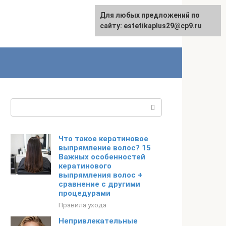
Для любых предложений по
сайту: estetikaplus29@cp9.ru
Поиск:
Что такое кератиновое
выпрямление волос? 15
Важных особенностей
кератинового
выпрямления волос +
сравнение с другими
процедурами
Правила ухода
Непривлекательные