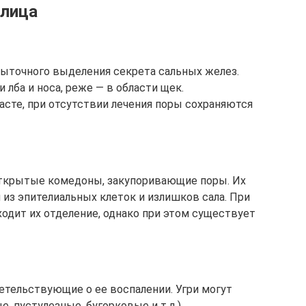
лица
ыточного выделения секрета сальных желез.
и лба и носа, реже — в области щек.
сте, при отсутствии лечения поры сохраняются
ткрытые комедоны, закупоривающие поры. Их
 из эпителиальных клеток и излишков сала. При
одит их отделение, однако при этом существует
етельствующие о ее воспалении. Угри могут
е, пустулезные, бугорковые и т.д.).