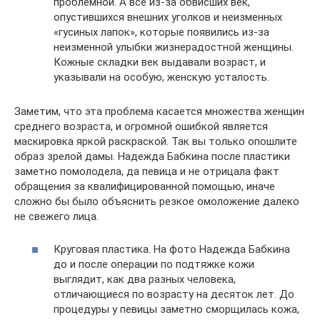
проблемной. А все из-за обвисших век,
опустившихся внешних уголков и неизменных
«гусиных лапок», которые появились из-за
неизменной улыбки жизнерадостной женщины.
Кожные складки век выдавали возраст, и
указывали на особую, женскую усталость.
Заметим, что эта проблема касается множества женщин
среднего возраста, и огромной ошибкой является
маскировка яркой раскраской. Так вы только опошлите
образ зрелой дамы. Надежда Бабкина после пластики
заметно помолодела, да певица и не отрицала факт
обращения за квалифицированной помощью, иначе
сложно бы было объяснить резкое омоложение далеко
не свежего лица.
Круговая пластика. На фото Надежда Бабкина
до и после операции по подтяжке кожи
выглядит, как два разных человека,
отличающиеся по возрасту на десяток лет. До
процедуры у певицы заметно сморщилась кожа,