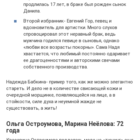
продлилась 17 лет, в браке был рожден сынок
Данила.
Второй избранник- Евгений Гор, певец и
вдохновитель для артистки. Много слухов
спровоцировал этот неравный брак, ведь
мужчина годился певице в сыновья, однако
«любви все возрасты покорны». Сама Надя
хвастается, что любимый постоянно одаривает
ее драгоценностями и авторскими свечами
собственного производства.
Надежда Бабкина- пример того, как же можно элегантно
стареть. И дело не в количестве свисающей кожи и
очередной морщинке, появляющейся на лице, а в
стойкости, силе духа и неуемной жажде не
существовать, а жить!
Ольга Остроумова, Марина Неёлова: 72
года
Красавица Остроумова поддалась моде на «тюнинг» еще