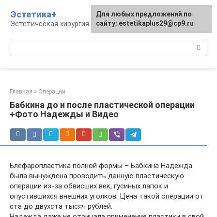
Перейти
Эстетика+
Для любых предложений по
к
Эстетическая хирургия и косметология
сайту: estetikaplus29@cp9.ru
контенту
Поиск:
Главная
»
Операции
Бабкина до и после пластической операции
+Фото Надежды и Видео
Блефаропластика полной формы – Бабкина Надежда
была вынуждена проводить данную пластическую
операции из-за обвисших век, гусиных лапок и
опустившихся внешних уголков. Цена такой операции от
ста до двухста тысяч рублей.
Надежда даже не отрицала применение пластики в свой