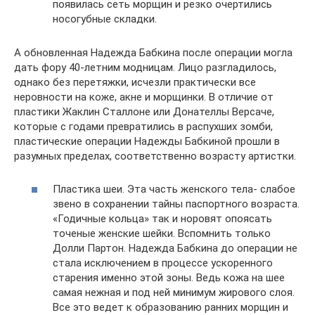
появилась сеть морщин и резко очертились
носогубные складки.
А обновленная Надежда Бабкина после операции могла
дать фору 40-летним модницам. Лицо разгладилось,
однако без перетяжки, исчезли практически все
неровности на коже, акне и морщинки. В отличие от
пластики Жаклин Сталлоне или Донателлы Версаче,
которые с годами превратились в распухших зомби,
пластические операции Надежды Бабкиной прошли в
разумных пределах, соответственно возрасту артистки.
Пластика шеи. Эта часть женского тела- слабое
звено в сохранении тайны паспортного возраста.
«Годичные кольца» так и норовят опоясать
точеные женские шейки. Вспомнить только
Долли Партон. Надежда Бабкина до операции не
стала исключением в процессе ускоренного
старения именно этой зоны. Ведь кожа на шее
самая нежная и под ней минимум жирового слоя.
Все это ведет к образованию ранних морщин и