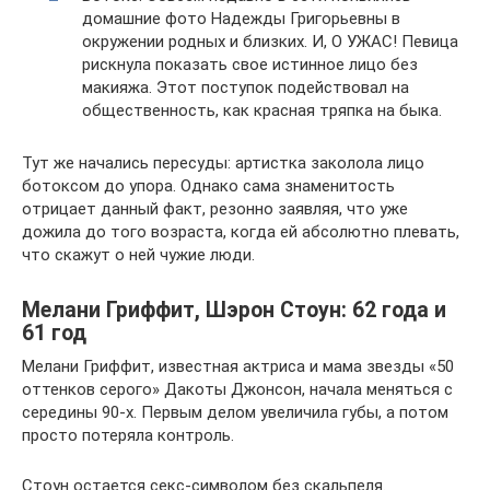
домашние фото Надежды Григорьевны в
окружении родных и близких. И, О УЖАС! Певица
рискнула показать свое истинное лицо без
макияжа. Этот поступок подействовал на
общественность, как красная тряпка на быка.
Тут же начались пересуды: артистка заколола лицо
ботоксом до упора. Однако сама знаменитость
отрицает данный факт, резонно заявляя, что уже
дожила до того возраста, когда ей абсолютно плевать,
что скажут о ней чужие люди.
Мелани Гриффит, Шэрон Стоун: 62 года и
61 год
Мелани Гриффит, известная актриса и мама звезды «50
оттенков серого» Дакоты Джонсон, начала меняться с
середины 90-х. Первым делом увеличила губы, а потом
просто потеряла контроль.
Стоун остается секс-символом без скальпеля.