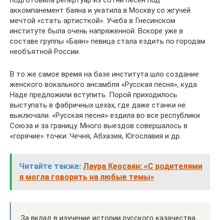
подготовила репертуар из сотни песен под
аккомпанемент баяна и укатила в Москву со жгучей
мечтой «стать артисткой». Учеба в Гнесинском
институте была очень напряженной. Вскоре уже в
составе группы «Баян» певица стала ездить по городам
необъятной России.
В то же самое время на базе института шло создание
женского вокального ансамбля «Русская песня», куда
Наде предложили вступить. Порой приходилось
выступать в фабричных цехах, где даже станки не
выключали. «Русская песня» ездила во все республики
Союза и за границу. Много выездов совершалось в
«горячие» точки: Чечня, Абхазия, Югославия и др.
Читайте также:
Лаура Кеосаян: «С родителями
я могла говорить на любые темы»
За вклад в изучение истории русского казачества