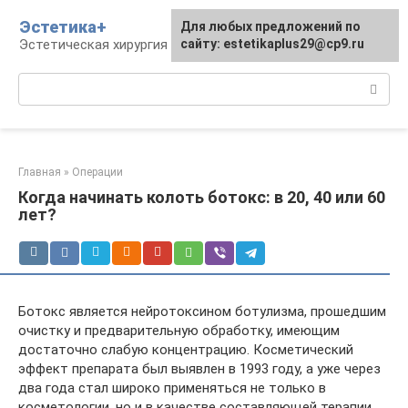
Перейти
Эстетика+
Для любых предложений по
к
Эстетическая хирургия и косметология
сайту: estetikaplus29@cp9.ru
контенту
Поиск:
Главная
»
Операции
Когда начинать колоть ботокс: в 20, 40 или 60
лет?
Ботокс является нейротоксином ботулизма, прошедшим
очистку и предварительную обработку, имеющим
достаточно слабую концентрацию. Косметический
эффект препарата был выявлен в 1993 году, а уже через
два года стал широко применяться не только в
косметологии, но и в качестве составляющей терапии