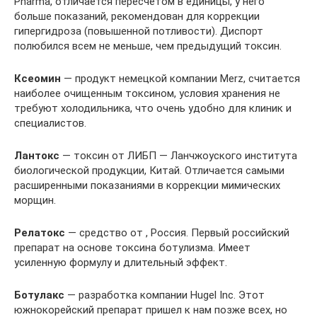
Pharma, отличается пересчетом в единицы, у него
больше показаний, рекомендован для коррекции
гипергидроза (повышенной потливости). Диспорт
полюбился всем не меньше, чем предыдущий токсин.
Ксеомин
— продукт немецкой компании Merz, считается
наиболее очищенным токсином, условия хранения не
требуют холодильника, что очень удобно для клиник и
специалистов.
Лантокс
— токсин от ЛИБП — Ланчжоуского института
биологической продукции, Китай. Отличается самыми
расширенными показаниями в коррекции мимических
морщин.
Релатокс
— средство от , Россия. Первый российский
препарат на основе токсина ботулизма. Имеет
усиленную формулу и длительный эффект.
Ботулакс
— разработка компании Hugel Inc. Этот
южнокорейский препарат пришел к нам позже всех, но