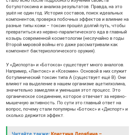
стало ясно после подробного изучения свойств
ботулотоксина и анализа результатов. Правда, на это
ушёл не один год. История составов, поиск идеальных
компонентов, проверка побочных эффектов и влияние на
разные типы кожи – токсин прошёл долгий путь, чтобы
превратиться из нервно-паралитического яда в главный
козырь современной косметологии (неслучайно в годы
Второй мировой войны его даже рассматривали как
компонент бактериологического оружия).
У «Диспорта» и «Ботокса» существует много аналогов.
Например, «Лантокс» и «Ксеомин». Основой в них служит
ботулинический токсин типа А (существует ещё В). Они
влияют на выделение в нашем организме ацетилхолина,
значительно замедляя и уменьшая этот процесс. Это
органическое соединение, которое отвечает за нервно-
мышечную активность. По сути это главный ответ на
вопрос, почему стали популярны «Ботокс» и «Диспорт» и
сколько держится эффект.
Читайте также:
Кристина Дерябина –