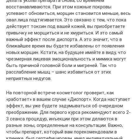
делать уколы препарата снова, со временем
восстанавливаются. При этом кожные покровы
успевают обновиться, морщин становится меньше, весь
овал лица подтягивается. Это связано с тем, что пока
действует токсин под вашей кожей, вы приобретаете
привычку не морщиться и не хмуриться. И это самый
важный эффект после диспорта. А это значит, что в
ближайшее время вы будете избавлены от появления
новых морщин. Кстати, на будущее имейте в виду, что
чрезмерная лицевая эмоциональность и мимика могут
быть причиной головной боли и мигреней. Так что
расслабление мышц – шанс избавиться от этих
неприятных недугов.
На повторной встрече косметолог проверит, как
«работает» в вашем случае «Диспорт». Когда наступает
эффект, вы уже будете задумываться об очередном
преображении. Для первого курса рекомендуют всего 2-
3 сеанса процедур, инъекции при этом делаются в
разные зоны, определенные на консультации. Важно,
чтобы препарат, который вам порекомендовали в
клинике, был сертифицирован, имел индивидуальный