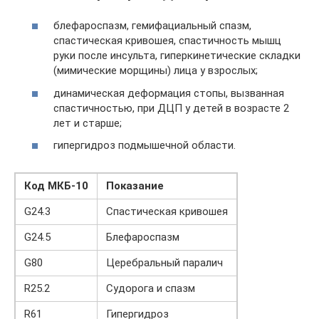
блефароспазм, гемифациальный спазм,
спастическая кривошея, спастичность мышц
руки после инсульта, гиперкинетические складки
(мимические морщины) лица у взрослых;
динамическая деформация стопы, вызванная
спастичностью, при ДЦП у детей в возрасте 2
лет и старше;
гипергидроз подмышечной области.
Код МКБ-10
Показание
G24.3
Спастическая кривошея
G24.5
Блефароспазм
G80
Церебральный паралич
R25.2
Судорога и спазм
R61
Гипергидроз