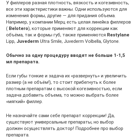
У филлеров разная плотность, вязкость и когезивность,
все эти характеристики важны. Одни используются для
изменения формы, другие — для придания объема.
Например, у компании Мерц есть целая линейка филлеров
(
Belotero
), которые применяют для коррекции как
объёма, так и формы губ, также применяются
Restylane
Lipp,
Juvederm
Ultra Smile, Juvederm Volbella, Glytone.
Обычно за одну процедуру вводят не больше 1-1,5
мл препарата.
Если губы тонкие и задача их «развернуть» и увеличить
размер (а не объём!), то стоит прибегнуть к более
плотным препаратам с высокой когезивностью, если
задача добавить объема, то можно выбрать более
«мягкий» филлер.
Не назначайте сами себе препарат коррекции! Да,
существуют универсальные препараты, но выбор
должен осуществлять доктор! Подробнее про выбор
препарата.