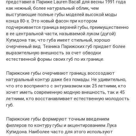
представил в Париже Lauren Вacall для весны 1991 года
как нежный, более натуральный облик, чем
выступающие полные губы моделей высокой моды
конца 80-х. Это новый фасон при котором
подчеркивается граница верхней губы, преимущественно
в ее центральной части, называемой луком (дугой)
Купидона так, что губа имеет стильный, хорошо
очерченный вид. Техника Парижских губ придает более
выразительную внешность за счет обводки
естественной формы своих губ по их границе.
Парижские губы очерчивают границу, воссоздают
натуральный контур даже без помады. Не удивительно,
что это воспринято с энтузиазмом как 25 летними, кто
хочет иметь современную модную внешность, так и 45
летними, кто восстанавливает естественную молодость
губ.
Парижские губы формируют точным введением
филлеров по контуру губы и акцентированием Лука
Купидона. Наиболее часто для этого используют