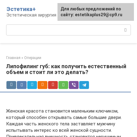
Перейти
Эстетика+
Для любых предложений по
к
Эстетическая хирургия и косметология
сайту: estetikaplus29@cp9.ru
контенту
Поиск:
Главная
»
Операции
Липофилинг губ: как получить естественный
объем и стоит ли это делать?
Женская красота становится маленьким ключиком,
который способен открывать самые большие двери.
Каждая часть женского тела заставляет мужчину
испытывать интерес ко всей женской сущности.
Привлекательная внешность становится нерушимым