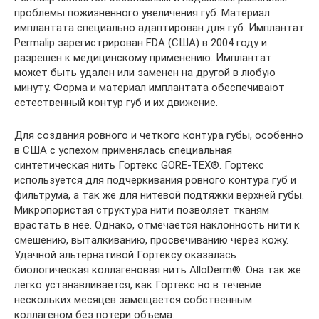
проблемы пожизненного увеличения губ. Материал
имплантата специально адаптирован для губ. Имплантат
Permalip зарегистрирован FDA (США) в 2004 году и
разрешен к медицинскому применению. Имплантат
может быть удален или заменен на другой в любую
минуту. Форма и материал имплантата обеспечивают
естественный контур губ и их движение.
Для создания ровного и четкого контура губы, особенно
в США с успехом применялась специальная
синтетическая нить Гортекс GORE-TEX®. Гортекс
используется для подчеркивания ровного контура губ и
фильтрума, а так же для нитевой подтяжки верхней губы.
Микропористая структура нити позволяет тканям
врастать в нее. Однако, отмечается наклонность нити к
смешению, выталкиванию, просвечиванию через кожу.
Удачной альтернативой Гортексу оказалась
биологическая коллагеновая нить AlloDerm®. Она так же
легко устанавливается, как Гортекс но в течение
нескольких месяцев замещается собственным
коллагеном без потери объема.