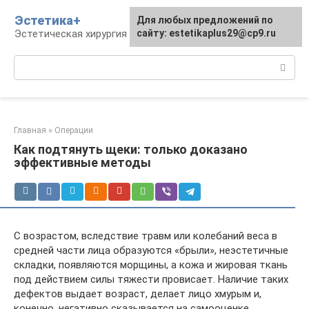
Перейти
Эстетика+
Для любых предложений по
к
Эстетическая хирургия и косметология
сайту: estetikaplus29@cp9.ru
контенту
Поиск:
Главная
»
Операции
Как подтянуть щеки: только доказано
эффективные методы
С возрастом, вследствие травм или колебаний веса в
средней части лица образуются «брыли», неэстетичные
складки, появляются морщины, а кожа и жировая ткань
под действием силы тяжести провисает. Наличие таких
дефектов выдает возраст, делает лицо хмурым и,
конечно, негативно сказывается на самооценке.