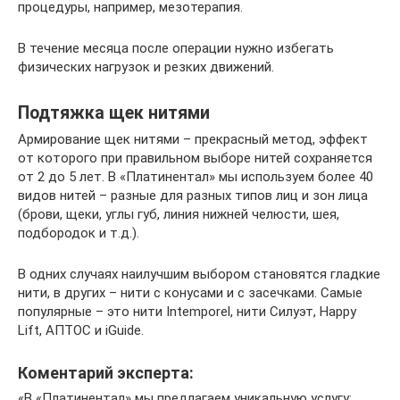
процедуры, например, мезотерапия.
В течение месяца после операции нужно избегать
физических нагрузок и резких движений.
Подтяжка щек нитями
Армирование щек нитями – прекрасный метод, эффект
от которого при правильном выборе нитей сохраняется
от 2 до 5 лет. В «Платинентал» мы используем более 40
видов нитей – разные для разных типов лиц и зон лица
(брови, щеки, углы губ, линия нижней челюсти, шея,
подбородок и т.д.).
В одних случаях наилучшим выбором становятся гладкие
нити, в других – нити с конусами и с засечками. Самые
популярные – это нити Intemporel, нити Силуэт, Happy
Lift, АПТОС и iGuide.
Коментарий эксперта:
«В «Платинентал» мы предлагаем уникальную услугу: