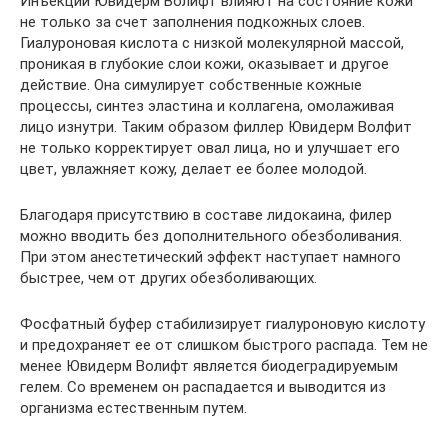
Инъекции Ювидерм Волифт влияют на состояние кожи
не только за счет заполнения подкожных слоев.
Гиалуроновая кислота с низкой молекулярной массой,
проникая в глубокие слои кожи, оказывает и другое
действие. Она симулирует собственные кожные
процессы, синтез эластина и коллагена, омолаживая
лицо изнутри. Таким образом филлер Ювидерм Волфит
не только корректирует овал лица, но и улучшает его
цвет, увлажняет кожу, делает ее более молодой.
Благодаря присутствию в составе лидокаина, филер
можно вводить без дополнительного обезболивания.
При этом анестетический эффект наступает намного
быстрее, чем от других обезболивающих.
Фосфатный буфер стабилизирует гиалуроновую кислоту
и предохраняет ее от слишком быстрого распада. Тем не
менее Ювидерм Волифт является биодеградируемым
гелем. Со временем он распадается и выводится из
организма естественным путем.