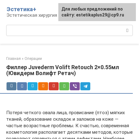
Перейти
Эстетика+
Для любых предложений по
к
Эстетическая хирургия и косметология
сайту: estetikaplus29@cp9.ru
контенту
Поиск:
Главная
»
Операции
Филлер Juvederm Volift Retouch 2×0.55мл
(Ювидерм Волифт Ретач)
Потеря четкого овала лица, провисание (птоз) мягких
тканей, образование складок и заломов на коже —
частые возрастные проблемы. К счастью, современная
косметология располагает десятками методов, которые
позволяют справиться с этими дефектами. Наиболее