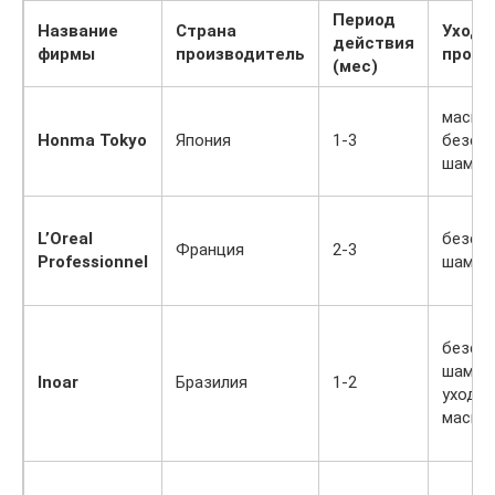
Период
Название
Страна
Уход 
действия
фирмы
производитель
проце
(мес)
маски,
Honma Tokyo
Япония
1-3
безсу
шампу
L’Oreal
безсу
Франция
2-3
Professionnel
шампу
безсу
шампун
Inoar
Бразилия
1-2
уходо
маски