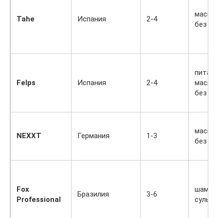
маски,
Tahe
Испания
2-4
без с
питат
Felps
Испания
2-4
маски,
без с
маски,
NEXXT
Германия
1-3
без с
Fox
шампу
Бразилия
3-6
Professional
сульф