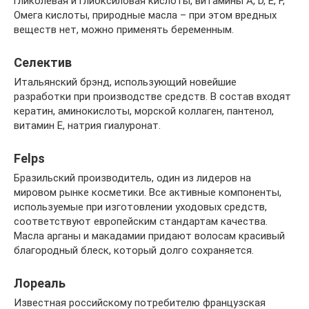
гликолевая и глиоксиловая кислоты, витамины A, D, E, F,
Омега кислоты, природные масла – при этом вредных
веществ нет, можно применять беременным.
Cелектив
Итальянский брэнд, использующий новейшие
разработки при производстве средств. В состав входят
кератин, аминокислоты, морской коллаген, пантенол,
витамин E, натрия гиалуронат.
Felps
Бразильский производитель, один из лидеров на
мировом рынке косметики. Все активные компоненты,
используемые при изготовлении уходовых средств,
соответствуют европейским стандартам качества.
Масла арганы и макадамии придают волосам красивый
благородный блеск, который долго сохраняется.
Лореаль
Известная российскому потребителю французская