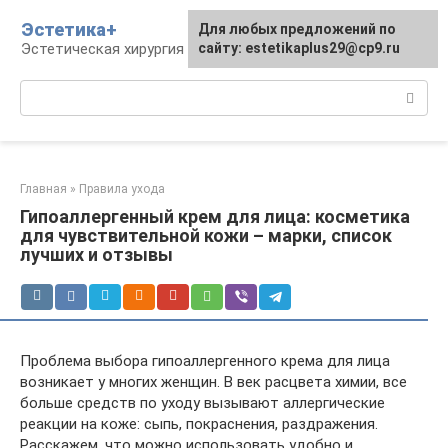
Перейти
Эстетика+
Для любых предложений по
к
Эстетическая хирургия и косметология
сайту: estetikaplus29@cp9.ru
контенту
Поиск:
Главная
»
Правила ухода
Гипоаллергенный крем для лица: косметика
для чувствительной кожи – марки, список
лучших и отзывы
Проблема выбора гипоаллергенного крема для лица
возникает у многих женщин. В век расцвета химии, все
больше средств по уходу вызывают аллергические
реакции на коже: сыпь, покраснения, раздражения.
Расскажем, что можно использовать удобно и