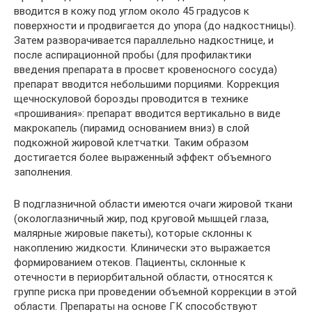
вводится в кожу под углом около 45 градусов к
поверхности и продвигается до упора (до надкостницы).
Затем разворачивается параллельно надкостнице, и
после аспирационной пробы (для профилактики
введения препарата в просвет кровеносного сосуда)
препарат вводится небольшими порциями. Коррекция
щечноскуловой борозды проводится в технике
«прошивания»: препарат вводится вертикально в виде
макрокапель (пирамид основанием вниз) в слой
подкожной жировой клетчатки. Таким образом
достигается более выраженный эффект объемного
заполнения.
В подглазничной области имеются очаги жировой ткани
(окологлазничный жир, под круговой мышцей глаза,
малярные жировые пакеты), которые склонны к
накоплению жидкости. Клинически это выражается
формированием отеков. Пациенты, склонные к
отечности в периорбитальной области, относятся к
группе риска при проведении объемной коррекции в этой
области. Препараты на основе ГК способствуют