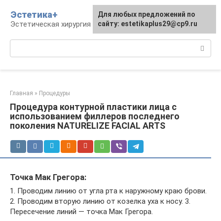
Перейти
Эстетика+
Для любых предложений по
к
Эстетическая хирургия и косметология
сайту: estetikaplus29@cp9.ru
контенту
Поиск:
Главная
»
Процедуры
Процедура контурной пластики лица с
использованием филлеров последнего
поколения NATURELIZE FACIAL ARTS
Точка Мак Грегора:
1. Проводим линию от угла рта к наружному краю брови.
2. Проводим вторую линию от козелка уха к носу. 3.
Пересечение линий — точка Мак Грегора.