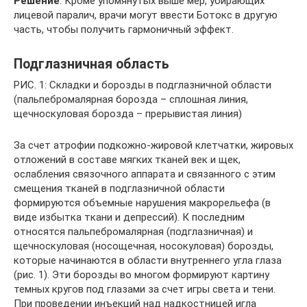
Решение
: Кроме упомянутых выше мер, убирающих
лицевой паралич, врачи могут ввести Ботокс в другую
часть, чтобы получить гармоничный эффект.
Подглазничная область
РИС. 1: Складки и борозды в подглазничной области
(пальпебромалярная борозда – сплошная линия,
щечноскуловая борозда – прерывистая линия)
За счет атрофии подкожно-жировой клетчатки, жировых
отложений в составе мягких тканей век и щек,
ослабления связочного аппарата и связанного с этим
смещения тканей в подглазничной области
формируются объемные нарушения макрорельефа (в
виде избытка ткани и депрессий). К последним
относятся пальпебромалярная (подглазничная) и
щечноскуловая (носощечная, носокуловая) борозды,
которые начинаются в области внутреннего угла глаза
(рис. 1). Эти борозды во многом формируют картину
темных кругов под глазами за счет игры света и тени.
При проведении инъекций над надкостницей игла