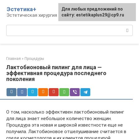
Перейти
Эстетика+
Для любых предложений по
к
Эстетическая хирургия и косметология
сайту: estetikaplus29@cp9.ru
контенту
Поиск:
Главная
»
Процедуры
Лактобионовый пилинг для лица —
эффективная процедура последнего
поколения
О том, насколько эффективен лактобионовый пилинг
для лица знает небольшое количество женщин.
Процедура эта новая и широкой известности еще не
получила. Лактобионовое отшелушивание считается в
среде косметологов и их клиентов процедурой