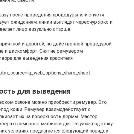
ения их свести.
разу после проведения процедуры или спустя
вует ожиданиям, линии выглядят чересчур ярко и
делает лицо визуально старше.
приятной и дорогой, но действенной процедурой.
е и дискомфорт. Снятие ремувером
твора для выведения красителя.
?utm_source=ig_web_options_share_sheet
ость для выведения
еском салоне можно приобрести ремувер. Это
-под кожи. Ремувер взаимодействует с
лкивает их на поверхность дермы. Мастер
увера с помощью машинки для татуажа под кожу
шних условиях предлагается следующий порядок