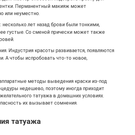
иентки. Перманентный макияж может
о или неуместно.
 несколько лет назад брови были тонкими,
лее густые. Со сменой прически может также
ровей.
я. Индустрия красоты развивается, появляются
. А чтобы испробовать что-то новое,
 аппаратные методы выведения краски из-под
роцедуры недешево, поэтому иногда приходит
желательного татуажа в домашних условиях.
опасность их вызывает сомнения.
ия татуажа