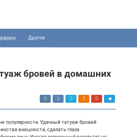
цедуры
Другое
туаж бровей в домашних
е популярности. Удачный татуаж бровей
инства внешности, сделать глаза
форму лица. Иногда полученный результат не