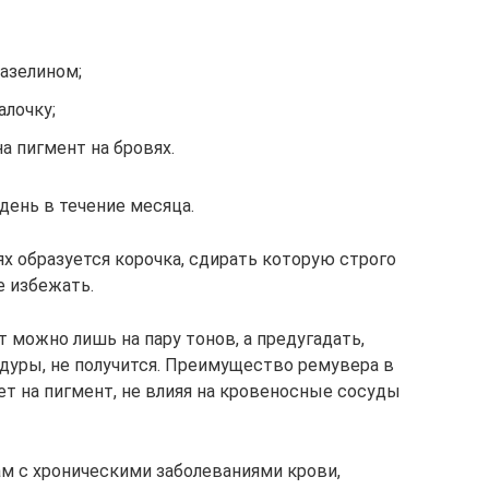
азелином;
алочку;
а пигмент на бровях.
день в течение месяца.
х образуется корочка, сдирать которую строго
е избежать.
т можно лишь на пару тонов, а предугадать,
едуры, не получится. Преимущество ремувера в
ет на пигмент, не влияя на кровеносные сосуды
м с хроническими заболеваниями крови,