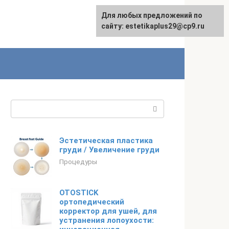
Для любых предложений по
сайту: estetikaplus29@cp9.ru
Поиск:
Эстетическая пластика
груди / Увеличение груди
Процедуры
OTOSTICK
ортопедический
корректор для ушей, для
устранения лопоухости: