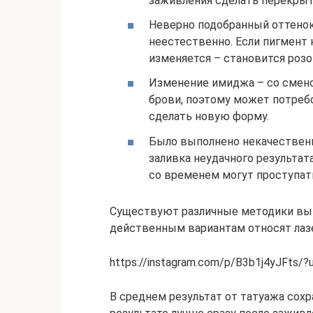
заживления сделать перекрыт
Неверно подобранный оттенок
неестественно. Если пигмент
изменяется – становится роз
Изменение имиджа – со смено
брови, поэтому может потребо
сделать новую форму.
Было выполнено некачественн
заливка неудачного результат
со временем могут проступать
Существуют различные методики выв
действенным вариантам относят лазе
https://instagram.com/p/B3b1j4yJFts/
В среднем результат от татуажа сохр