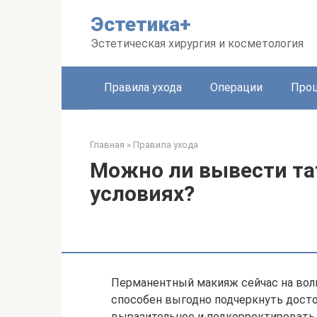
Перейти
Эстетика+
к
контенту
Эстетическая хирургия и косметология
Правила ухода
Операции
Про
Главная
»
Правила ухода
Можно ли вывести та
условиях?
Перманентный макияж сейчас на волн
способен выгодно подчеркнуть досто
выразительнее и подкорректировать 