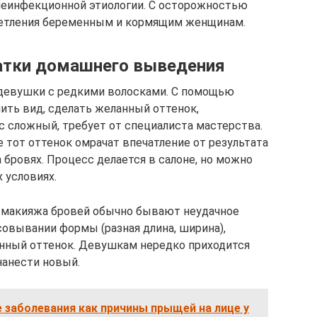
еинфекционной этиологии. С осторожностью
ветления беременным и кормящим женщинам.
атки домашнего выведения
девушки с редкими волосками. С помощью
ить вид, сделать желанный оттенок,
с сложный, требует от специалиста мастерства.
 тот оттенок омрачат впечатление от результата
а бровях. Процесс делается в салоне, но можно
 условиях.
 макияжа бровей обычно бывают неудачное
овывании формы (разная длина, ширина),
нный оттенок. Девушкам нередко приходится
нанести новый.
 заболевания как причины прыщей на лице у