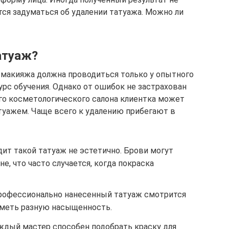
ся задуматься об удалении татуажа. Можно ли
атуаж?
 макияжа должна проводиться только у опытного
рс обучения. Однако от ошибок не застрахован
го косметологического салона клиентка может
туажем. Чаще всего к удалению прибегают в
ит такой татуаж не эстетично. Брови могут
е, что часто случается, когда покраска
рофессионально нанесенный татуаж смотрится
иметь разную насыщенность.
аждый мастер способен подобрать краску для