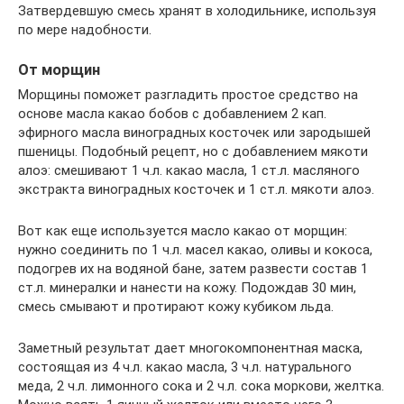
Затвердевшую смесь хранят в холодильнике, используя
по мере надобности.
От морщин
Морщины поможет разгладить простое средство на
основе масла какао бобов с добавлением 2 кап.
эфирного масла виноградных косточек или зародышей
пшеницы. Подобный рецепт, но с добавлением мякоти
алоэ: смешивают 1 ч.л. какао масла, 1 ст.л. масляного
экстракта виноградных косточек и 1 ст.л. мякоти алоэ.
Вот как еще используется масло какао от морщин:
нужно соединить по 1 ч.л. масел какао, оливы и кокоса,
подогрев их на водяной бане, затем развести состав 1
ст.л. минералки и нанести на кожу. Подождав 30 мин,
смесь смывают и протирают кожу кубиком льда.
Заметный результат дает многокомпонентная маска,
состоящая из 4 ч.л. какао масла, 3 ч.л. натурального
меда, 2 ч.л. лимонного сока и 2 ч.л. сока моркови, желтка.