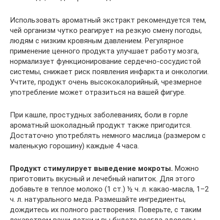
Использовать ароматный экстракт рекомендуется тем,
чей организм чутко реагирует на резкую смену погоды,
людям с низким кровяным давлением. Регулярное
применение ценного продукта улучшает работу мозга,
нормализует функционирование сердечно-сосудистой
системы, снижает риск появления инфаркта и онкологии.
Учтите, продукт очень высококалорийный, чрезмерное
употребление может отразиться на вашей фигуре.
При кашле, простудных заболеваниях, боли в горле
ароматный шоколадный продукт также пригодится.
Достаточно употреблять немного маслица (размером с
маленькую горошину) каждые 4 часа.
Продукт стимулирует выведение мокроты.
Можно
приготовить вкусный и лечебный напиток. Для этого
добавьте в теплое молоко (1 ст.) ½ ч. л. какао-масла, 1–2
ч. л. натурального меда. Размешайте ингредиенты,
дождитесь их полного растворения. Поверьте, с таким
лекарством ваши детки и вы будете всегда здоровы.