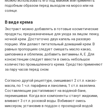
Можно использовать его под макияж или применять
подобным образом перед выходом на мороз или на
солнце.
В виде крема
Экстракт можно добавлять в готовые косметические
продукты, предназначенные для ухода за лицом: пенку,
ночной крем. Достаточно двух капель на разовую
порцию. Или делают питательный домашний крем. В
равных пропорциях следует смешать масло какао,
шиповника и облепихи, добавить витамины A, E. Для
консистенции следует ввести в смесь небольшое
количество промышленного крема. Средство применяют
за пару часов перед сном.
Согласно другой рецептуре, смешивают 2 ст.л. какао-
масла, по 1 ч.л. парафина и ланолина, 1 ст.л. вазелина.
Составляющие растапливают на водяной бане,
перемешивая. Когда все компоненты станут жидкими,
вливают 3 ст.л. розовой воды. Взбивают смесь
миксером, установив в поддон с прохладной водой.