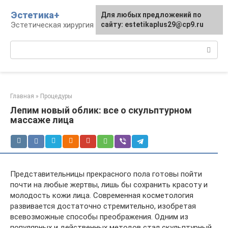
Перейти
Эстетика+
Для любых предложений по
к
Эстетическая хирургия и косметология
сайту: estetikaplus29@cp9.ru
контенту
Поиск:
Главная
»
Процедуры
Лепим новый облик: все о скульптурном
массаже лица
Представительницы прекрасного пола готовы пойти
почти на любые жертвы, лишь бы сохранить красоту и
молодость кожи лица. Современная косметология
развивается достаточно стремительно, изобретая
всевозможные способы преображения. Одним из
популярных и действенных методов стал скульптурный