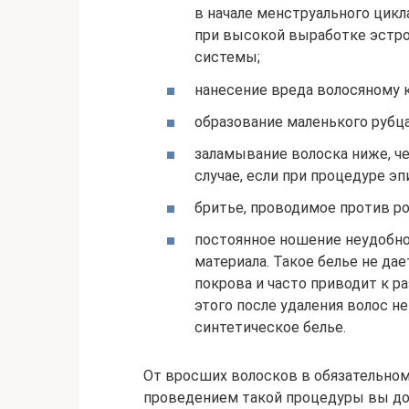
в начале менструального цикл
при высокой выработке эстро
системы;
нанесение вреда волосяному 
образование маленького рубца
заламывание волоска ниже, ч
случае, если при процедуре э
бритье, проводимое против рос
постоянное ношение неудобног
материала. Такое белье не да
покрова и часто приводит к р
этого после удаления волос н
синтетическое белье.
От вросших волосков в обязательном
проведением такой процедуры вы до