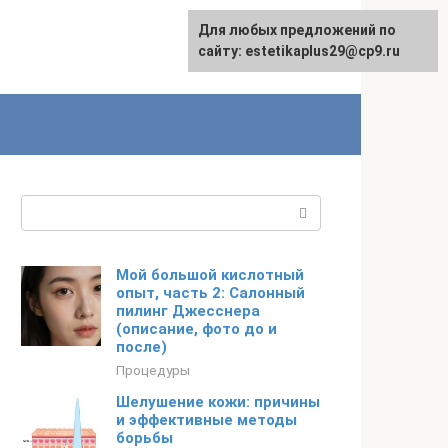
Для любых предложений по
сайту: estetikaplus29@cp9.ru
Поиск:
Мой большой кислотный
опыт, часть 2: Салонный
пилинг Джесснера
(описание, фото до и
после)
Процедуры
Шелушение кожи: причины
и эффективные методы
борьбы