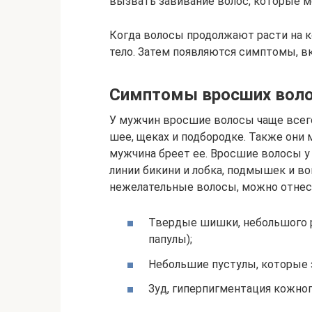
вызвать завивание волос, которые мо
Когда волосы продолжают расти на к
тело. Затем появляются симптомы, вк
Симптомы вросших вол
У мужчин вросшие волосы чаще всего
шее, щеках и подбородке. Также они 
мужчина бреет ее. Вросшие волосы у
линии бикини и лобка, подмышек и во
нежелательные волосы, можно отнес
Твердые шишки, небольшого 
папулы);
Небольшие пустулы, которые
Зуд, гиперпигментация кожног