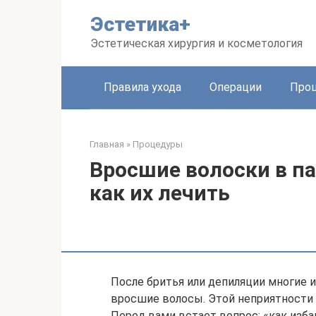
Перейти
Эстетика+
к
контенту
Эстетическая хирургия и косметология
Правила ухода
Операции
Про
Главная
»
Процедуры
Вросшие волоски в па
как их лечить
После бритья или депиляции многие и
вросшие волосы. Этой неприятности
Перед вами встает вопрос: «как изба