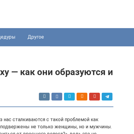
цедуры
Другое
ху — как они образуются и
з нас сталкиваются с такой проблемой как
 подвержены не только женщины, но и мужчины.
виться от вросшего волоса?», ведь это не