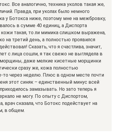
окс. Все аналогично, техника уколов такая же,
тличий. Правда, при уколах было немного
вка у Ботокса ниже, поэтому мне на межбровку,
овалось в сумме 40 единиц, а Диспорта
а кожи такая, то ли мимика слишком выражена,
ко на третий день, а полностью проявился
ействовал! Сказать, что я счастлива, значит,
лет с лица сошли, я так свежо не выглядела в
ой морщины, даже мелкие кисетные морщинки
тически сразу же, кожа полностью
де-то через неделю. Плюс в одном месте почти
 меня этот синяк – единственный минус всей
приходилось замазывать. Но зато теперь я
зеркало не могу. По опыту с Диспортом,
а, врач сказала, что Ботокс подействует на
, в общем.