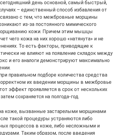
 сегодняшний день основной, самый быстрый,
лучаях – единственный способ избавления от
 связано с тем, что межбровные морщины
возникают из-за постоянного мимического
морщиванию кожи. Причем этим мышцы
чет чего кожа на них хорошо «натянута» и не
нениях. То есть факторы, приводящие к
тически не влияют на появление складок между
токс и его аналоги демонстрируют максимально
нии.
при правильном подборе количества средства
 корректном их введении морщины в межбровье
тот эффект проявляется в срок от нескольких
 затем сохраняется на полгода-год.
 на коже, вызванные застарелыми морщинами
после такой процедуры устраняются либо
вных процессов в коже, либо несложными и
дурами. Таким образом, после введения