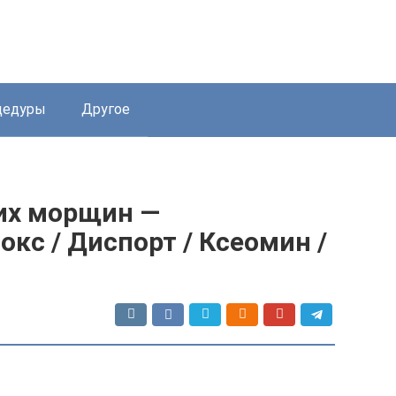
цедуры
Другое
их морщин —
окс / Диспорт / Ксеомин /