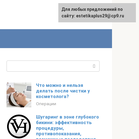
Для любых предложений по
сайту: estetikaplus29@cp9.ru
Поиск:
Что можно и нельзя
делать после чистки у
косметолога?
Операции
Шугаринг в зоне глубокого
бикини: эффективность
процедуры,
противопоказания,