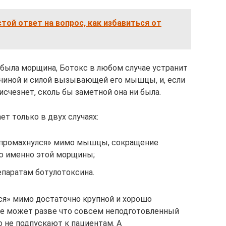
той ответ на вопрос, как избавиться от
 была морщина, Ботокс в любом случае устранит
личиной и силой вызывающей его мышцы, и, если
счезнет, сколь бы заметной она ни была.
ет только в двух случаях:
 «промахнулся» мимо мышцы, сокращение
ю именно этой морщины;
епаратам ботулотоксина.
ься» мимо достаточно крупной и хорошо
 может разве что совсем неподготовленный
о не подпускают к пациентам. А