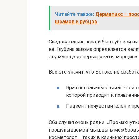
Читайте также:
Дерматикс – прос
шрамов и рубцов
Следовательно, какой бы глубокой ни
её. Глубина залома определяется ве
эту мышцу денервировать, морщина и
Все это значит, что Ботокс не сработа
Врач неправильно ввел его и
которой приводит к появлени
Пациент нечувствителен к пр
Оба случая очень редки. «Промахнут
прощупываемой мышцы в межбровье
косметолог – таких в клиниках прост