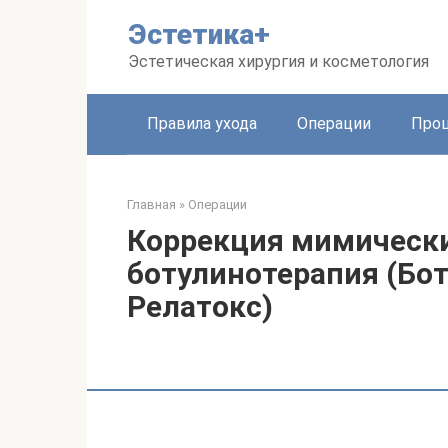
Перейти
Эстетика+
к
контенту
Эстетическая хирургия и косметология
Правила ухода
Операции
Про
Главная
»
Операции
Коррекция мимическ
ботулинотерапия (Бот
Релатокс)