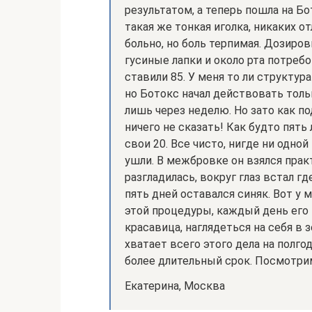
результатом, а теперь пошла на Бот
такая же тонкая иголка, никаких о
больно, но боль терпимая. Дозиро
гусиные лапки и около рта потреб
ставили 85. У меня то ли структур
но Ботокс начал действовать толь
лишь через неделю. Но зато как под
ничего не сказать! Как будто пять 
свои 20. Все чисто, нигде ни одн
ушли. В межбровке он взялся прак
разгладилась, вокруг глаз встал г
пять дней оставался синяк. Вот у
этой процедуры, каждый день его 
красавица, наглядеться на себя в 
хватает всего этого дела на полгод
более длительный срок. Посмотрим
Екатерина, Москва