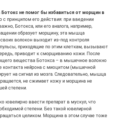
а Ботокс не помог бы избавиться от морщин в
о с принципом его действия: при введении
ажно, Ботокса, или его аналога, например,
ращении образует морщину, эта мышца
своих волокон выходит из-под контроля
мпульсы, приходящие по этим клеткам, вызывают
ередь, приводит к сморщиванию кожи. После
ющего вещества Ботокса – в мышечное волокно
е контакта нейрона с миоцитом (мышечной
гирует на сигнал из мозга. Следовательно, мышца
кращается, не сжимает кожу и морщина не
шей степени.
о ювелирно ввести препарат в мускул, что
еобходимой степени. Без такой ювелирной
ращаться целиком. Морщина в этом случае тоже