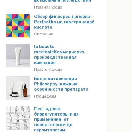
возможные последствия
Правила ухода
Обзор филлеров линейки
Perfectha на гиалуроновой
кислоте
Операции
la beaute
medicaleКоммерческо-
производственная
компания
Правила ухода
Биоревитализация
Philosophy: важные
особенности препарата
Процедуры
Пептидные
биорегуляторы и их
применение: от
неонатологии до
геронтологии