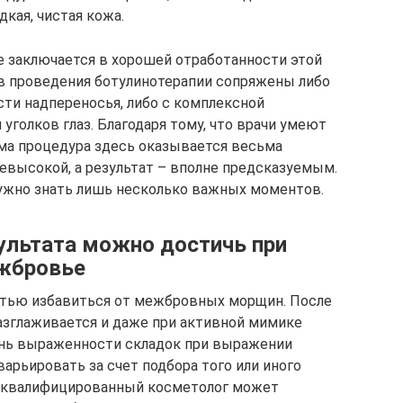
кая, чистая кожа.
 заключается в хорошей отработанности этой
в проведения ботулинотерапии сопряжены либо
сти надпереносья, либо с комплексной
уголков глаз. Благодаря тому, что врачи умеют
ама процедура здесь оказывается весьма
невысокой, а результат – вполне предсказуемым.
нужно знать лишь несколько важных моментов.
ультата можно достичь при
ежбровье
тью избавиться от межбровных морщин. После
азглаживается и даже при активной мимике
ень выраженности складок при выражении
арьировать за счет подбора того или иного
коквалифицированный косметолог может