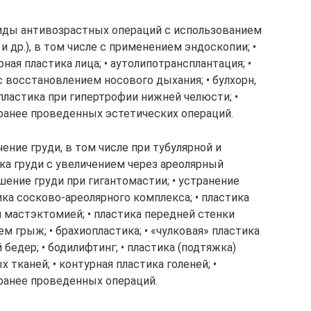
иды антивозрастных операций с использованием
 др.), в том числе с применением эндоскопии; •
ая пластика лица; • аутолипотрансплантация; •
с восстановлением носового дыхания; • булхорн,
пластика при гипертрофии нижней челюсти; •
ранее проведенных эстетических операций.
чение груди, в том числе при тубулярной и
ка груди с увеличением через ареолярный
ьшение груди при гигантомастии; • устранение
ка сосково-ареолярного комплекса; • пластика
 мастэктомией; • пластика передней стенки
грыж; • брахиопластика; • «чулковая» пластика
бедер; • бодилифтинг; • пластика (подтяжка)
тканей; • контурная пластика голеней; •
ранее проведенных операций.