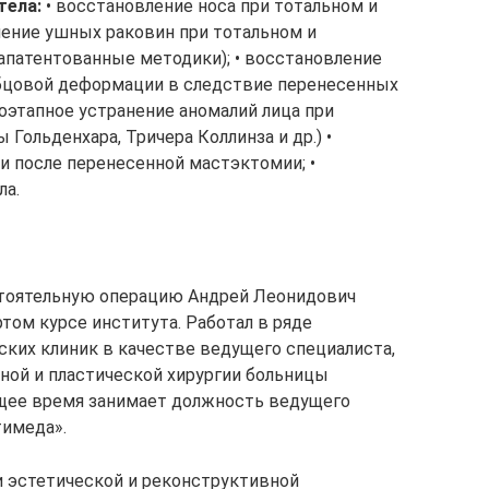
тела:
• восстановление носа при тотальном и
ление ушных раковин при тотальном и
апатентованные методики); • восстановление
убцовой деформации в следствие перенесенных
поэтапное устранение аномалий лица при
Гольденхара, Тричера Коллинза и др.) •
 после перенесенной мастэктомии; •
ла.
тоятельную операцию Андрей Леонидович
том курсе института. Работал в ряде
ких клиник в качестве ведущего специалиста,
ной и пластической хирургии больницы
ящее время занимает должность ведущего
тимеда».
 эстетической и реконструктивной