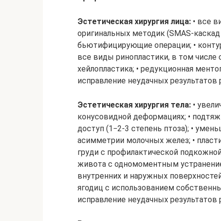
Эстетическая хирургия лица:
• все в
оригинальных методик (SMAS-каскад и
бьютифицирующие операции; • контурн
все виды ринопластики, в том числе 
хейлопластика; • редукционная менто
исправление неудачных результатов 
Эстетическая хирургия тела:
• увели
конусовидной деформациях; • подтяж
доступ (1−2-3 степень птоза); • умен
асимметрии молочных желез; • пласти
груди с профилактической подкожной
живота с одномоментным устранением 
внутренних и наружных поверхностей 
ягодиц с использованием собственных 
исправление неудачных результатов 