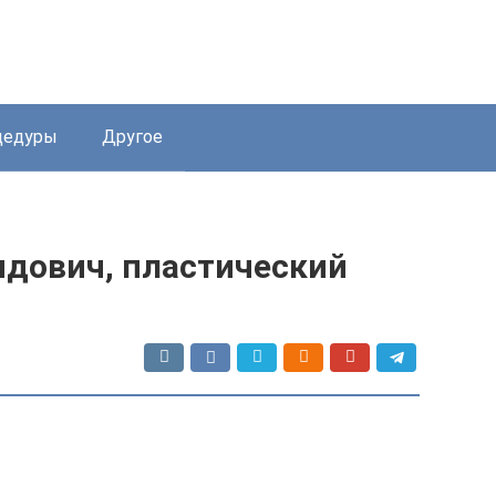
цедуры
Другое
дович, пластический