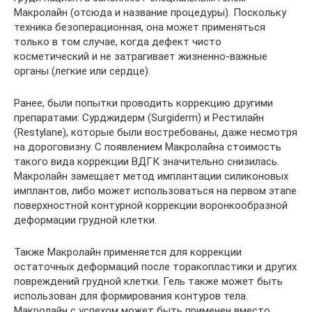
Макролайн (отсюда и название процедуры). Поскольку
техника безоперационная, она может применяться
только в том случае, когда дефект чисто
косметический и не затрагивает жизненно-важные
органы (легкие или сердце).
Ранее, были попытки проводить коррекцию другими
препаратами: Сурджидерм (Surgiderm) и Рестилайн
(Restylane), которые были востребованы, даже несмотря
на дороговизну. С появлением Макролайна стоимость
такого вида коррекции ВДГК значительно снизилась.
Макролайн замещает метод имплантации силиконовых
имплантов, либо может использоваться на первом этапе
поверхностной контурной коррекции воронкообразной
деформации грудной клетки.
Также Макролайн применяется для коррекции
остаточных деформаций после торакопластики и других
повреждений грудной клетки. Гель также может быть
использован для формирования контуров тела.
Макролайн с успехом может быть применен вместо