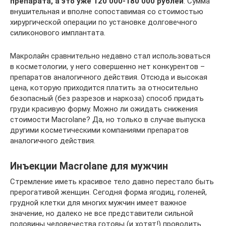
препарата, а это уже 120 000-180 000 рублей
. Сумма
внушительная и вполне сопоставимая со стоимостью
хирургической операции по установке долговечного
силиконового имплантата.
Макролайн сравнительно недавно стал использоваться
в косметологии, у него совершенно нет конкурентов –
препаратов аналогичного действия. Отсюда и высокая
цена, которую приходится платить за относительно
безопасный (без разрезов и наркоза) способ придать
груди красивую форму. Можно ли ожидать снижения
стоимости Macrolane? Да, но только в случае выпуска
другими косметическими компаниями препаратов
аналогичного действия.
Инъекции Macrolane для мужчин
Стремление иметь красивое тело давно перестало быть
прерогативой женщин. Сегодня форма ягодиц, голеней,
грудной клетки для многих мужчин имеет важное
значение, но далеко не все представители сильной
половины человечества готовы (и хотят!) проводить