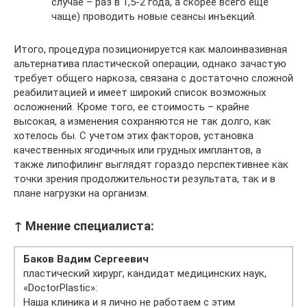
случае – раз в 1,5-2 года, а скорее всего еще
чаще) проводить новые сеансы инъекций.
Итого, процедура позиционируется как малоинвазивная
альтернатива пластической операции, однако зачастую
требует общего наркоза, связана с достаточно сложной
реабилитацией и имеет широкий список возможных
осложнений. Кроме того, ее стоимость – крайне
высокая, а изменения сохраняются не так долго, как
хотелось бы. С учетом этих факторов, установка
качественных ягодичных или грудных имплантов, а
также липофилинг выглядят гораздо перспективнее как
точки зрения продолжительности результата, так и в
плане нагрузки на организм.
↑ Мнение специалиста:
Баков Вадим Сергеевич
пластический хирург, кандидат медицинских наук,
«DoctorPlastic»:
Наша клиника и я лично не работаем с этим