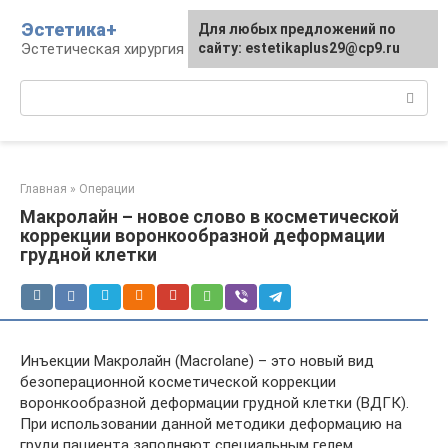
Перейти
Эстетика+
Для любых предложений по
к
Эстетическая хирургия и косметология
сайту: estetikaplus29@cp9.ru
контенту
Поиск:
Главная
»
Операции
Макролайн – новое слово в косметической
коррекции воронкообразной деформации
грудной клетки
Инъекции Макролайн (Macrolane) – это новый вид
безоперационной косметической коррекции
воронкообразной деформации грудной клетки (ВДГК).
При использовании данной методики деформацию на
груди пациента заполняют специальным гелем