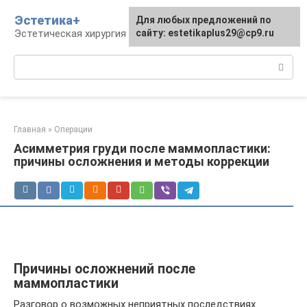
Перейти
Эстетика+
Для любых предложений по
к
Эстетическая хирургия и косметология
сайту: estetikaplus29@cp9.ru
контенту
Поиск:
Главная
»
Операции
Асимметрия груди после маммопластики:
причины осложнения и методы коррекции
Причины осложнений после
маммопластики
Разговор о возможных неприятных последствиях