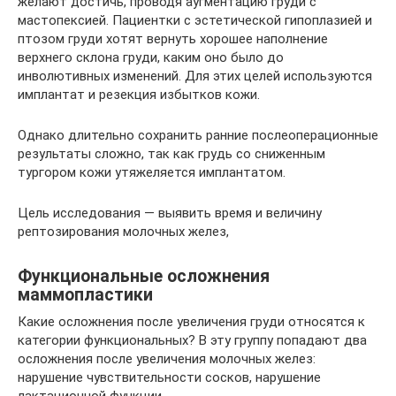
желают достичь, проводя аугментацию груди с
мастопексией. Пациентки с эстетической гипоплазией и
птозом груди хотят вернуть хорошее наполнение
верхнего склона груди, каким оно было до
инволютивных изменений. Для этих целей используются
имплантат и резекция избытков кожи.
Однако длительно сохранить ранние послеоперационные
результаты сложно, так как грудь со сниженным
тургором кожи утяжеляется имплантатом.
Цель исследования — выявить время и величину
рептозирования молочных желез,
Функциональные осложнения
маммопластики
Какие осложнения после увеличения груди относятся к
категории функциональных? В эту группу попадают два
осложнения после увеличения молочных желез:
нарушение чувствительности сосков, нарушение
лактационной функции.