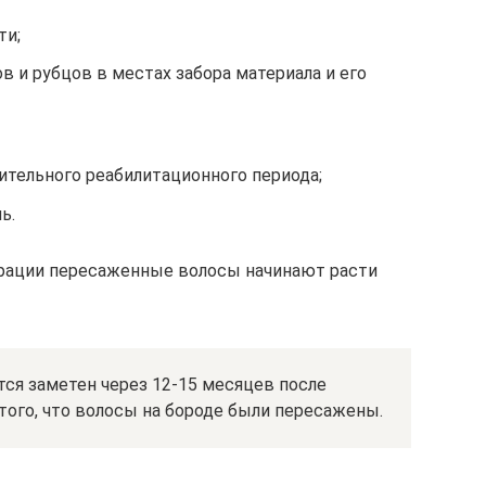
ти;
 и рубцов в местах забора материала и его
ительного реабилитационного периода;
ь.
ерации пересаженные волосы начинают расти
ся заметен через 12-15 месяцев после
того, что волосы на бороде были пересажены.