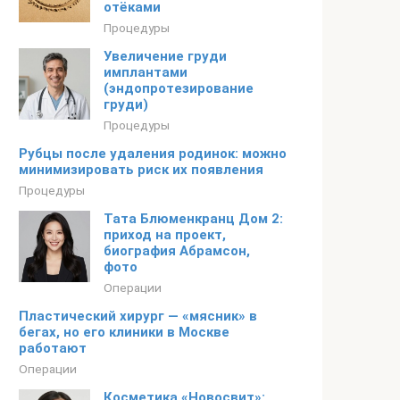
отёками
Процедуры
Увеличение груди
имплантами
(эндопротезирование
груди)
Процедуры
Рубцы после удаления родинок: можно
минимизировать риск их появления
Процедуры
Тата Блюменкранц Дом 2:
приход на проект,
биография Абрамсон,
фото
Операции
Пластический хирург — «мясник» в
бегах, но его клиники в Москве
работают
Операции
Косметика «Новосвит»: