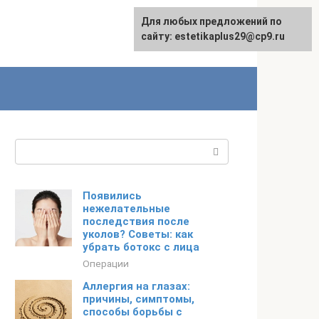
Для любых предложений по
сайту: estetikaplus29@cp9.ru
Поиск:
Появились
нежелательные
последствия после
уколов? Советы: как
убрать ботокс с лица
Операции
Аллергия на глазах:
причины, симптомы,
способы борьбы с