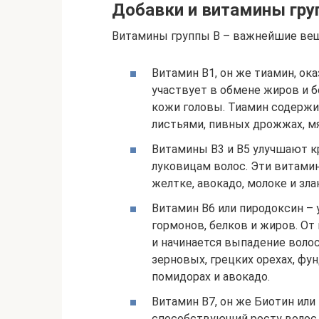
Добавки и витамины гру
Витамины группы B – важнейшие вещ
Витамин B1, он же тиамин, ок
участвует в обмене жиров и б
кожи головы. Тиамин содержит
листьями, пивных дрожжах, мяс
Витамины B3 и B5 улучшают к
луковицам волос. Эти витамин
желтке, авокадо, молоке и зла
Витамин B6 или пиродоксин – 
гормонов, белков и жиров. От
и начинается выпадение воло
зерновых, грецких орехах, фун
помидорах и авокадо.
Витамин B7, он же Биотин ил
способствующий росту волос.