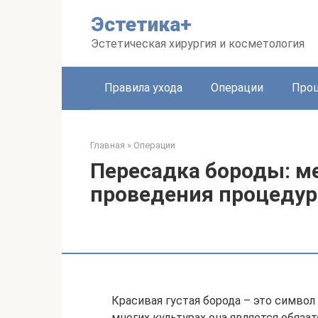
Перейти
Эстетика+
к
контенту
Эстетическая хирургия и косметология
Правила ухода
Операции
Про
Главная
»
Операции
Пересадка бороды: м
проведения процеду
Красивая густая борода – это символ
многих культурах она является обяз