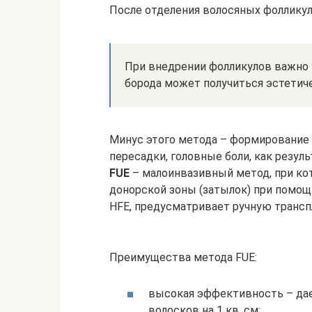
После отделения волосяных фолликул
При внедрении фолликулов важно 
борода может получиться эстетич
Минус этого метода – формирование 
пересадки, головные боли, как резул
FUE
– малоинвазивный метод, при ко
донорской зоны (затылок) при помощ
HFE, предусматривает ручную транс
Преимущества метода FUE:
высокая эффективность – дае
волосков на 1 кв. см;