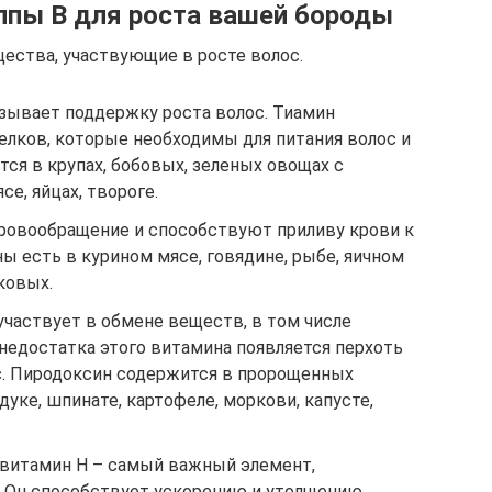
ппы B для роста вашей бороды
ества, участвующие в росте волос.
азывает поддержку роста волос. Тиамин
елков, которые необходимы для питания волос и
ся в крупах, бобовых, зеленых овощах с
е, яйцах, твороге.
ровообращение и способствуют приливу крови к
ы есть в курином мясе, говядине, рыбе, яичном
ковых.
участвует в обмене веществ, в том числе
 недостатка этого витамина появляется перхоть
с. Пиродоксин содержится в пророщенных
дуке, шпинате, картофеле, моркови, капусте,
и витамин H – самый важный элемент,
 Он способствует ускорению и утолщению