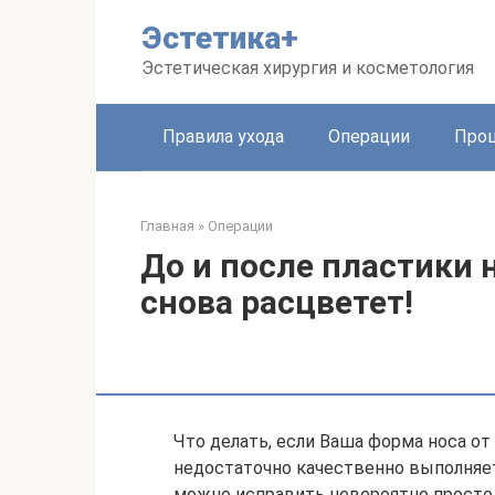
Перейти
Эстетика+
к
контенту
Эстетическая хирургия и косметология
Правила ухода
Операции
Про
Главная
»
Операции
До и после пластики 
снова расцветет!
Что делать, если Ваша форма носа от
недостаточно качественно выполняе
можно исправить невероятно просто. 