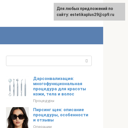
Для любых предложений по
сайту: estetikaplus29@cp9.ru
Поиск:
Дарсонвализация:
многофункциональная
процедура для красоты
кожи, тела и волос
Процедуры
Пирсинг щек: описание
процедуры, особенности
и отзывы
Операции