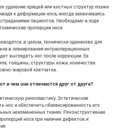
е удаление хрящей или костных структур позже
иводя к деформации носа, иногда заканчиваясь
страданиями пациентов. Необходимо в ходе
томические пропорции носа.
оводятся, в целом, технически одинаково для
ожна в планировании интраоперационных
удет выглядеть нос после коррекции. Ее
ипа, толщины, структуры кожи, количества
ожно-жировой клетчатки.
т и чем они отличаются друг от друга?
етическую ринопластику. Эстетическая
ь нос и обеспечить сбалансированность его
льных неизмененных тканях. Реконструктивная
пропорций носа при наличии дефектов и
ия.