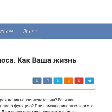
цедуры
Другое
носа. Как Ваша жизнь
 рождения непривлекательна? Если нос
т свою функцию? При помощи ринопластики это
До и после пластики носа – это один из