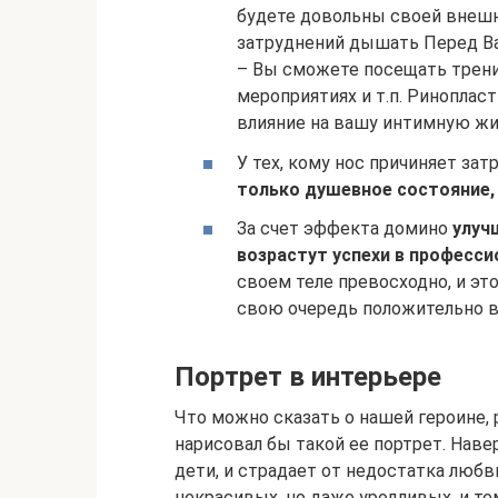
будете довольны своей внешн
затруднений дышать Перед В
– Вы сможете посещать трени
мероприятиях и т.п. Риноплас
влияние на вашу интимную жи
У тех, кому нос причиняет за
только душевное состояние, 
За счет эффекта домино
улуч
возрастут успехи в професс
своем теле превосходно, и это
свою очередь положительно в
Портрет в интерьере
Что можно сказать о нашей героине,
нарисовал бы такой ее портрет. Навер
дети, и страдает от недостатка любв
некрасивых, но даже уродливых, и т