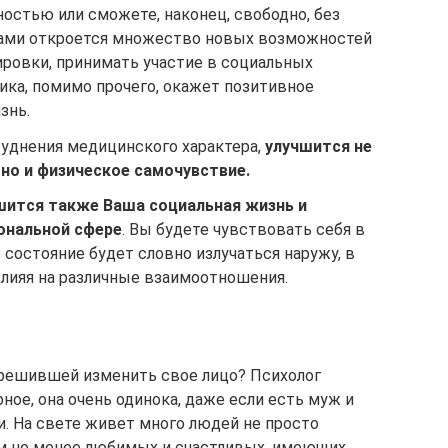
остью или сможете, наконец, свободно, без
ами откроется множество новых возможностей
ровки, принимать участие в социальных
тика, помимо прочего, окажет позитивное
знь.
труднения медицинского характера,
улучшится не
но и физическое самочувствие.
шится также Ваша социальная жизнь и
иональной сфере
. Вы будете чувствовать себя в
 состояние будет словно излучаться наружу, в
лияя на различные взаимоотношения.
 решившей изменить свое лицо? Психолог
ное, она очень одинока, даже если есть муж и
и. На свете живет много людей не просто
ем не менее любимых и счастливых, имеющих