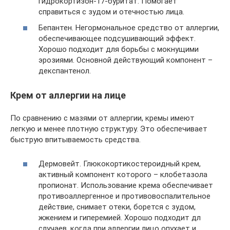
гидрокортизон-17-буритат. Помогает
справиться с зудом и отечностью лица.
Бепантен. Негормональное средство от аллергии,
обеспечивающее подсушивающий эффект.
Хорошо подходит для борьбы с мокнущими
эрозиями. Основной действующий компонент –
декспантенол.
Крем от аллергии на лице
По сравнению с мазями от аллергии, кремы имеют
легкую и менее плотную структуру. Это обеспечивает
быструю впитываемость средства.
Дермовейт. Глюкокортикостероидный крем,
активный компонент которого – клобетазола
пропионат. Использование крема обеспечивает
противоаллергенное и противовоспалительное
действие, снимает отеки, борется с зудом,
жжением и гиперемией. Хорошо подходит дл
случаев, когда при аллергии лицо опухает и