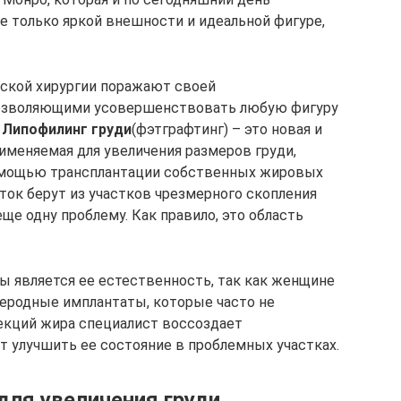
е только яркой внешности и идеальной фигуре,
ской хирургии поражают своей
позволяющими усовершенствовать любую фигуру
.
Липофилинг груди
(фэтграфтинг) – это новая и
именяемая для увеличения размеров груди,
омощью трансплантации собственных жировых
ок берут из участков чрезмерного скопления
е одну проблему. Как правило, это область
является ее естественность, так как женщине
жеродные имплантаты, которые часто не
кций жира специалист воссоздает
 улучшить ее состояние в проблемных участках.
для увеличения груди