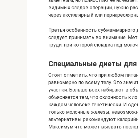
заметным, но полностью не исчезает
видимых следов операции, нужно ра
через аксиллярный или периареолярн
Третья особенность субмаммарного д
следует принимать во внимание. Мет
груди, при которой складка под моло
Специальные диеты для 
Стоит отметить, что при любом пита
равномерно по всему телу. Это значит
участки. Больше всех набирают в объ
объясняется тем, что склонность к 
каждом человеке генетически. И сде
только молочные железы, невозможно
альтернативы рекомендуют калорийны
Максимум что может вызвать послед