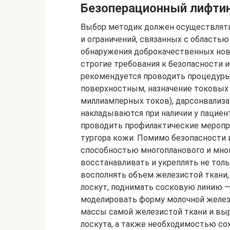
Безоперационный лифтин
Выбор методик должен осуществлять
и ограничений, связанных с область
обнаружения доброкачественных но
строгие требования к безопасности 
рекомендуется проводить процедуры, 
поверхностным, назначение токовых
миллиамперных токов), дарсонвализац
накладываются при наличии у пациен
проводить профилактические меропр
тургора кожи. Помимо безопасности 
способностью многопланового и мно
восстанавливать и укреплять не тол
восполнять объем железистой ткани
лоскут, поднимать сосковую линию 
моделировать форму молочной желез
массы самой железистой ткани и в
лоскута, а также необходимостью со