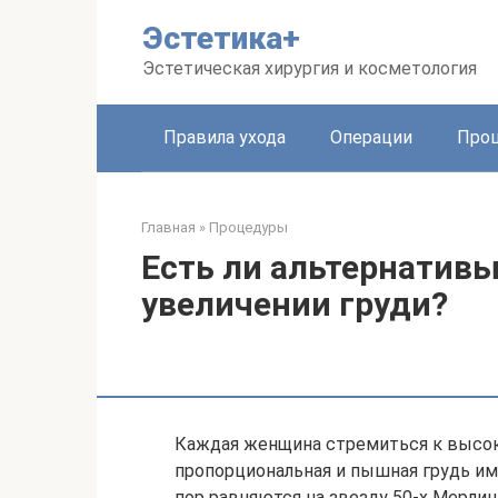
Перейти
Эстетика+
к
контенту
Эстетическая хирургия и косметология
Правила ухода
Операции
Про
Главная
»
Процедуры
Есть ли альтернативы
увеличении груди?
Каждая женщина стремиться к высок
пропорциональная и пышная грудь им
пор равняются на звезду 50-х Мерлин