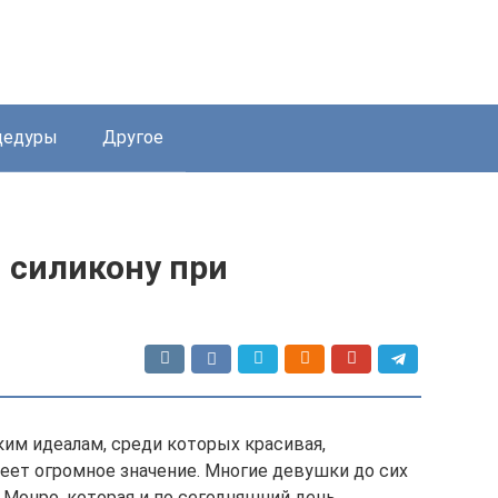
цедуры
Другое
 силикону при
им идеалам, среди которых красивая,
еет огромное значение. Многие девушки до сих
 Монро, которая и по сегодняшний день