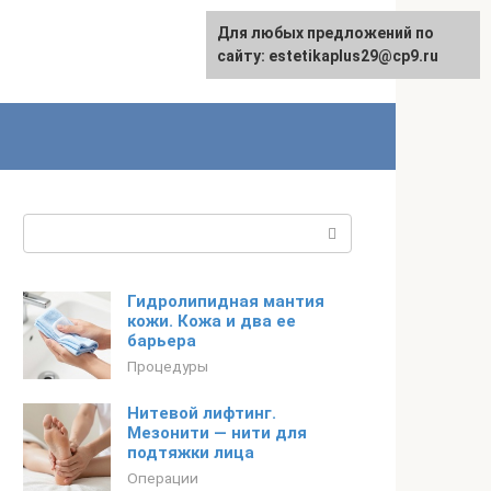
Для любых предложений по
сайту: estetikaplus29@cp9.ru
Поиск:
Гидролипидная мантия
кожи. Кожа и два ее
барьера
Процедуры
Нитевой лифтинг.
Мезонити — нити для
подтяжки лица
Операции