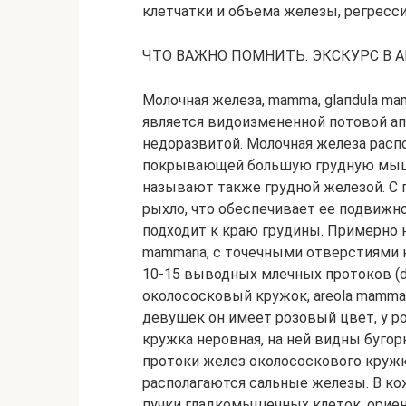
клетчатки и объема железы, регрес
ЧТО ВАЖНО ПОМНИТЬ: ЭКСКУРС В 
Молочная железа, mamma, glапdulа ma
является видоизмененной потовой ап
недоразвитой. Молочная железа распол
покрывающей большую грудную мышцу (
называют также грудной железой. С 
рыхло, что обеспечивает ее подвижн
подходит к краю грудины. Примерно н
mammaria, с точечными отверстиями
10-15 выводных млечных протоков (duc
околососковый кружок, areola mammae,
девушек он имеет розовый цвет, у 
кружка неровная, на ней видны буго
протоки желез околососкового кружка 
располагаются сальные железы. В ко
пучки гладкомышечных клеток, орие