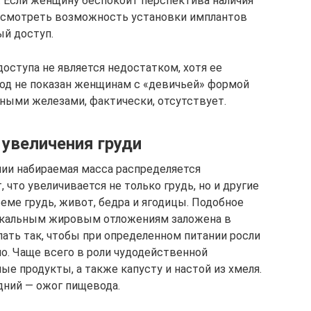
. Если женщину беспокоит перспектива наличия
ссмотреть возможность установки имплантов
ый доступ.
оступа не является недостатком, хотя ее
од не показан женщинам с «девичьей» формой
чными железами, фактически, отсутствует.
увеличения груди
нии набираемая масса распределяется
, что увеличивается не только грудь, но и другие
еме грудь, живот, бедра и ягодицы. Подобное
локальным жировым отложениям заложена в
лать так, чтобы при определенном питании росли
. Чаще всего в роли чудодейственной
е продукты, а также капусту и настой из хмеля.
ний — ожог пищевода.