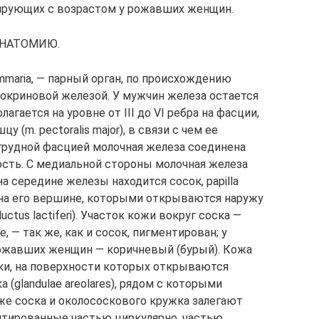
сирующих с возрастом у рожавших женщин.
АНАТОМИЮ.
mmaria, — парный орган, по происхождению
окриновой железой. У мужчин железа остается
агается на уровне от III до VI ребра на фасции,
m. pectoralis major), в связи с чем ее
грудной фасцией молочная железа соединена
ость. С медиальной стороны молочная железа
а середине железы находится сосок, papilla
 на его вершине, которыми открываются наружу
tus lactiferi). Участок кожи вокруг соска —
 — так же, как и сосок, пигментирован; у
рожавших женщин — коричневый (бурый). Кожа
рки, на поверхности которых открываются
(glandulae areolares), рядом с которыми
же соска и околососкового кружка залегают
нтированные частью циркулярно, частью