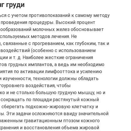
г груди
ся с учетом противопоказаний к самому методу
ю проведения процедуры. Высокий процент
вообразований молочных желез обосновывает
используемых методов лечения. Не
связанные с прогреванием, как глубоким, так и
 воздействий (особенно с использованием
ии и т. д. Наиболее жесткие ограничения
тов грудных имплантов, а ведь им необходимо
иятия по активации лимфооттока и усилению
и изученности, технологии должны обладать
гоуровнего воздействия, чтобы
ько и не столько большую грудную мышцу, но и
, сокращать по площади растянутый кожный
— с6ерегать подкожно-жировую клетчатку и
ы. Эти задачи осложняются ввиду значительной
ыраженным гравитационным птозом кожного
хранения и восстановления объема жировой