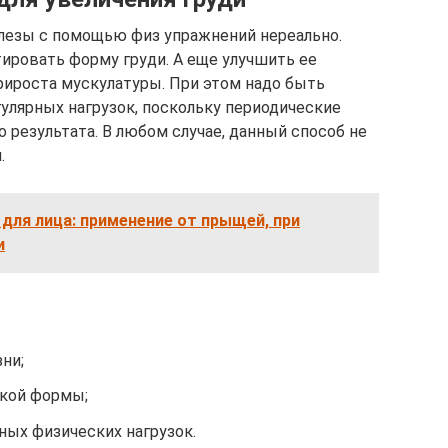
лезы с помощью физ упражнений нереально.
ировать форму груди. А еще улучшить ее
прироста мускулатуры. При этом надо быть
лярных нагрузок, поскольку периодические
о результата. В любом случае, данный способ не
.
для лица: применение от прыщей, при
и
ни;
кой формы;
ых физических нагрузок.