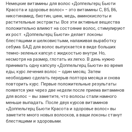
Немецкие витамины для волос «Доппельгерц Бьюти
Красота и здоровье волос» ‒ это витамины С, В5, В6,
никотинамид, биотин, цинк, медь, аминокислоты и
растительные экстракты. Все эти активные вещества
положительно влияют на состояние волос, стимулируют
их рост. «Доппельгерц Бьюти» делает локоны
блестящими и шелковистыми, налаживая выработку
себума. БАД для волос выпускается в виде больших
темно-зеленых капсул с жидкостью внутри. Но,
несмотря на размер, глотать их легко. В день нужно
принимать одну капсулу «Доппельгерц Бьюти» во время
еды, курс лечения волос – один месяц. Затем
необходимо сделать перерыв полтора месяца и снова
повторить курс. Первые положительные результаты
появятся уже через две недели после приема витаминов
для волос – вы заметите, что волосы стали намного
меньше выпадать. После двух курсов витаминов
«Доппельгерц Бьюти Красота и здоровье волос» вы
заметите много новых волосков, а ваши локоны станут
блестящими и здоровыми.