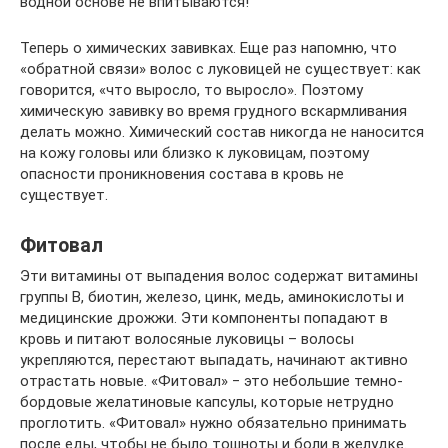
водной основе не впитываются!
Теперь о химических завивках. Еще раз напомню, что
«обратной связи» волос с луковицей не существует: как
говорится, «что выросло, то выросло». Поэтому
химическую завивку во время грудного вскармливания
делать можно. Химический состав никогда не наносится
на кожу головы или близко к луковицам, поэтому
опасности проникновения состава в кровь не
существует.
Фитовал
Эти витамины от выпадения волос содержат витамины
группы В, биотин, железо, цинк, медь, аминокислоты и
медицинские дрожжи. Эти компоненты попадают в
кровь и питают волосяные луковицы – волосы
укрепляются, перестают выпадать, начинают активно
отрастать новые. «Фитовал» ‒ это небольшие темно-
бордовые желатиновые капсулы, которые нетрудно
проглотить. «Фитовал» нужно обязательно принимать
после еды, чтобы не было тошноты и боли в желудке.