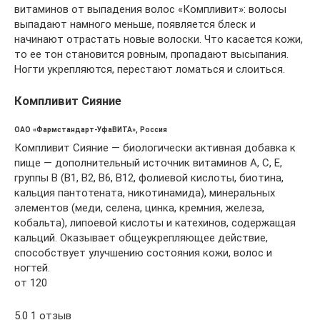
витаминов от выпадения волос «Компливит»: волосы
выпадают намного меньше, появляется блеск и
начинают отрастать новые волоски. Что касается кожи,
то ее тон становится ровным, пропадают высыпания.
Ногти укрепляются, перестают ломаться и слоиться.
Компливит Сияние
ОАО «Фармстандарт-УфаВИТА», Россия
Компливит Сияние — биологически активная добавка к
пище — дополнительный источник витаминов А, С, Е,
группы В (В1, В2, В6, В12, фолиевой кислоты, биотина,
кальция пантотената, никотинамида), минеральных
элементов (меди, селена, цинка, кремния, железа,
кобальта), липоевой кислоты и катехинов, содержащая
кальций. Оказывает общеукрепляющее действие,
способствует улучшению состояния кожи, волос и
ногтей.
от 120
5.0 1 отзыв