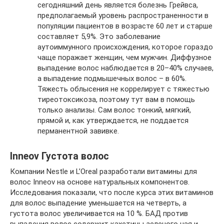
сегодняшний день является болезнь Грейвса,
предполагаемый уровень распространенности в
популяции пациентов в возрасте 60 лет и старше
составляет 5,9%. Это заболевание
аутоиммунного происхождения, которое гораздо
чаще поражает женщин, чем мужчин. Диффузное
выпадение волос наблюдается в 20–40% случаев,
а выпадение подмышечных волос – в 60%.
Тяжесть облысения не коррелирует с тяжестью
тиреотоксикоза, поэтому тут вам в помощь
только анализы. Сам волос тонкий, мягкий,
прямой и, как утверждается, не поддается
перманентной завивке.
Inneov Густота волос
Компании Nestle и L’Oreal разработали витамины для
волос Inneov на основе натуральных компонентов.
Исследования показали, что после курса этих витаминов
для волос выпадение уменьшается на четверть, а
густота волос увеличивается на 10 %. БАД против
выпадения волос содержит кахетины зеленого чая и