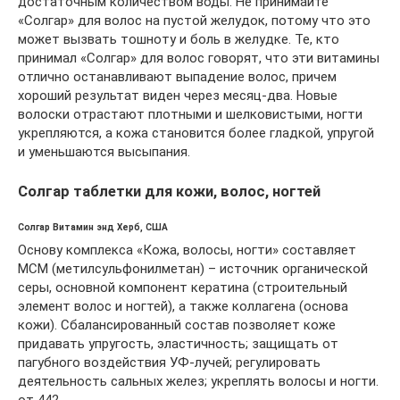
достаточным количеством воды. Не принимайте
«Солгар» для волос на пустой желудок, потому что это
может вызвать тошноту и боль в желудке. Те, кто
принимал «Солгар» для волос говорят, что эти витамины
отлично останавливают выпадение волос, причем
хороший результат виден через месяц-два. Новые
волоски отрастают плотными и шелковистыми, ногти
укрепляются, а кожа становится более гладкой, упругой
и уменьшаются высыпания.
Солгар таблетки для кожи, волос, ногтей
Солгар Витамин энд Херб, США
Основу комплекса «Кожа, волосы, ногти» составляет
МСМ (метилсульфонилметан) – источник органической
серы, основной компонент кератина (строительный
элемент волос и ногтей), а также коллагена (основа
кожи). Сбалансированный состав позволяет коже
придавать упругость, эластичность; защищать от
пагубного воздействия УФ-лучей; регулировать
деятельность сальных желез; укреплять волосы и ногти.
от 442