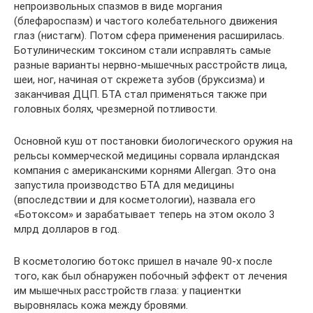
непроизвольных спазмов в виде моргания
(блефароспазм) и частого колебательного движения
глаз (нистагм). Потом сфера применения расширилась.
Ботулиническим токсином стали исправлять самые
разные варианты нервно-мышечных расстройств лица,
шеи, ног, начиная от скрежета зубов (бруксизма) и
заканчивая ДЦП. БТА стал применяться также при
головных болях, чрезмерной потливости.
Основной куш от постановки биологического оружия на
рельсы коммерческой медицины сорвала ирландская
компания c американскими корнями Allergan. Это она
запустила производство БТА для медицины
(впоследствии и для косметологии), назвала его
«Ботоксом» и зарабатывает теперь на этом около 3
млрд долларов в год.
В косметологию ботокс пришел в начале 90-х после
того, как был обнаружен побочный эффект от лечения
им мышечных расстройств глаза: у пациентки
выровнялась кожа между бровями.