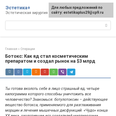
Перейти
Эстетика+
Для любых предложений по
к
Эстетическая хирургия и косметология
сайту: estetikaplus29@cp9.ru
контенту
Поиск:
Главная
»
Операции
Ботокс: Как яд стал косметическим
препаратом и создал рынок на $3 млрд
Ты готова вколоть себе в лицо страшный яд, четыре
килограмма которого способны уничтожить все
человечество? Знакомься: ботулотоксин – действующее
вещество ботокса, применяемого для разглаживания
морщин и лечения мышечных дисфункций. «Чудо» конца
XX века, озолотившее его создателей миллиардами