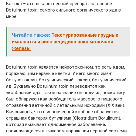
Ботокс – это лекарственный препарат на основе
Botulinum toxin, самого сильного органического яда в
мире.
Читайте также:
Текстурированные грудные
импланты и риск рецидива рака молочной
железы
Botulinum toxin является нейротоксином, то есть ядом,
поражающим нервные клетки. У него много имен:
ботулотоксин, ботулинический токсин, ботулинический
яд. Буквально Botulinum toxin переводится как
«колбасный яд». Такое название он получил, поскольку
был обнаружен как возбудитель массового пищевого
отравления ветчиной с летальными исходами (XIX век).
Выяснилось, что в испорченной колбасе образуется
страшная бактерия бутулизма (Clostridium Botulinum),
которая вызывает одноименное заболевание,
проявляющееся в тяжелом поражении нервной системы