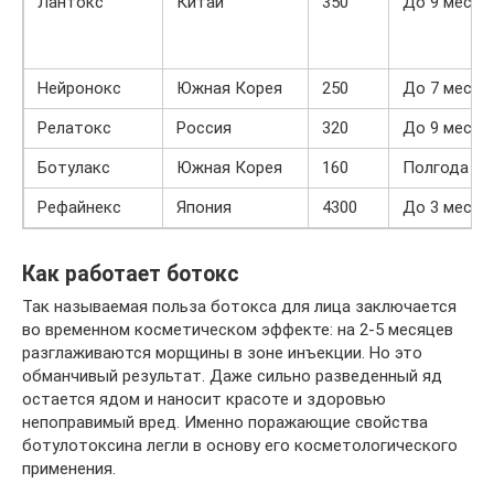
Лантокс
Китай
350
До 9 месяц
Нейронокс
Южная Корея
250
До 7 месяц
Релатокс
Россия
320
До 9 месяц
Ботулакс
Южная Корея
160
Полгода
Рефайнекс
Япония
4300
До 3 месяц
Как работает ботокс
Так называемая польза ботокса для лица заключается
во временном косметическом эффекте: на 2-5 месяцев
разглаживаются морщины в зоне инъекции. Но это
обманчивый результат. Даже сильно разведенный яд
остается ядом и наносит красоте и здоровью
непоправимый вред. Именно поражающие свойства
ботулотоксина легли в основу его косметологического
применения.