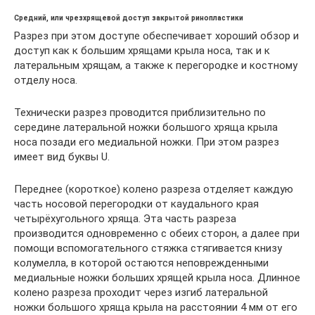
Средний, или чрезхрящевой доступ закрытой ринопластики
Разрез при этом доступе обеспечивает хороший обзор и
доступ как к большим хрящами крыла носа, так и к
латеральным хрящам, а также к перегородке и костному
отделу носа.
Технически разрез проводится приблизительно по
середине латеральной ножки большого хряща крыла
носа позади его медиальной ножки. При этом разрез
имеет вид буквы U.
Переднее (короткое) колено разреза отделяет каждую
часть носовой перегородки от каудального края
четырёхугольного хряща. Эта часть разреза
производится одновременно с обеих сторон, а далее при
помощи вспомогательного стяжка стягивается книзу
колумелла, в которой остаются неповрежденными
медиальные ножки больших хрящей крыла носа. Длинное
колено разреза проходит через изгиб латеральной
ножки большого хряща крыла на расстоянии 4 мм от его