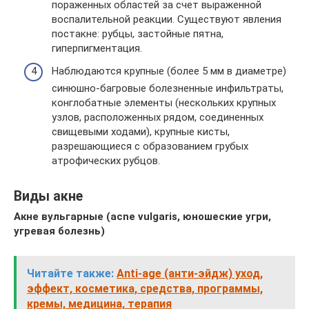
пораженных областей за счет выраженной
воспалительной реакции. Существуют явления
постакне: рубцы, застойные пятна,
гиперпигментация.
Наблюдаются крупные (более 5 мм в диаметре)
синюшно-багровые болезненные инфильтраты,
конглобатные элементы (нескольких крупных
узлов, расположенных рядом, соединенных
свищевыми ходами), крупные кисты,
разрешающиеся с образованием грубых
атрофических рубцов.
Виды акне
Акне вульгарные (acne vulgaris, юношеские угри,
угревая болезнь)
Читайте также:
Anti-age (анти-эйдж) уход,
эффект, косметика, средства, программы,
кремы, медицина, терапия