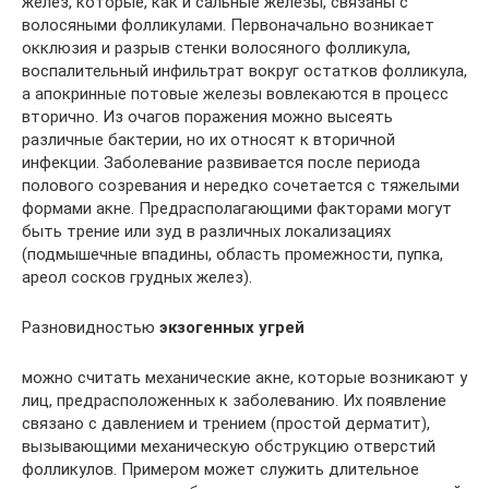
желез, которые, как и сальные железы, связаны с
волосяными фолликулами. Первоначально возникает
окклюзия и разрыв стенки волосяного фолликула,
воспалительный инфильтрат вокруг остатков фолликула,
а апокринные потовые железы вовлекаются в процесс
вторично. Из очагов поражения можно высеять
различные бактерии, но их относят к вторичной
инфекции. Заболевание развивается после периода
полового созревания и нередко сочетается с тяжелыми
формами акне. Предрасполагающими факторами могут
быть трение или зуд в различных локализациях
(подмышечные впадины, область промежности, пупка,
ареол сосков грудных желез).
Разновидностью
экзогенных угрей
можно считать механические акне, которые возникают у
лиц, предрасположенных к заболеванию. Их появление
связано с давлением и трением (простой дерматит),
вызывающими механическую обструкцию отверстий
фолликулов. Примером может служить длительное