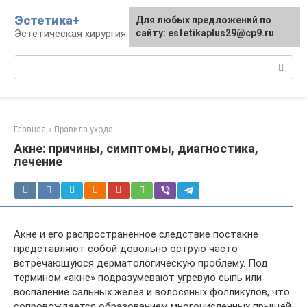
Перейти
Эстетика+
Для любых предложений по
к
Эстетическая хирургия и косметология
сайту: estetikaplus29@cp9.ru
контенту
Поиск:
Главная
»
Правила ухода
Акне: причины, симптомы, диагностика,
лечение
Акне и его распространенное следствие постакне
представляют собой довольно острую часто
встречающуюся дерматологическую проблему. Под
термином «акне» подразумевают угревую сыпь или
воспаление сальных желез и волосяных фолликулов, что
сопровождается образованием многочисленных прыщей