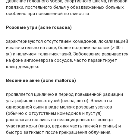
давление головного убора, спортивного шлема, гипсовой
повязки, постельного белья у обездвиженных больных,
особенно при повышенной потливости.
Розовые угри (acne rosacea)
характеризуются отсутствием комедонов, локализацией
исключительно на лице, более поздним началом (> 30 г.
ж.) и наличием телангиектазий. Заболевание развивается
на фоне ангионевроза сосудов, часто паразитирует
клещ демодекс.
Весеннее акне (acne mallorca)
проявляется циклично в период повышенной радиации
ультрафиолетовых лучей (весна, лето). Элементы
однородной сыпи в виде мелких розовых узелков
(обычно с отсутствием комедонов и пустул)
располагаются лишь на незащищенных от солнца
участках кожи (лицо, верхняя часть плечей и спины) и
быстро затихают после прекращения облучения.