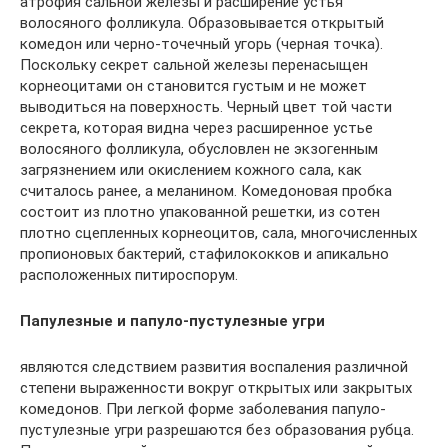
атрофия сальной железы и расширение устья
волосяного фолликула. Образовывается открытый
комедон или черно-точечный угорь (черная точка).
Поскольку секрет сальной железы перенасыщен
корнеоцитами он становится густым и не может
выводиться на поверхность. Черный цвет той части
секрета, которая видна через расширенное устье
волосяного фолликула, обусловлен не экзогенным
загрязнением или окислением кожного сала, как
считалось ранее, а меланином. Комедоновая пробка
состоит из плотно упакованной решетки, из сотен
плотно сцепленных корнеоцитов, сала, многочисленных
пропионовых бактерий, стафилококков и апикально
расположенных питироспорум.
Папулезные и папуло-пустулезные угри
являются следствием развития воспаления различной
степени выраженности вокруг открытых или закрытых
комедонов. При легкой форме заболевания папуло-
пустулезные угри разрешаются без образования рубца.