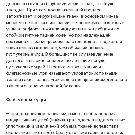
довольно глубоко (глубокий инфильтрат), а папулы
твердые. При этом воспалительный процесс
затрагивает и окружающие ткани, в основном из-за
множественности высыпаний. Регрессируют подобные
узлы атрофическими или индуративными рубцами со
стойкой пигментацией кожи, но при надлежащей
системной терапии рассасываются полностью, хоть и
значительно медленнее, чем обычные папуло-
пустулезные угри. В большинстве случаев лечение
данного типа акне аналогично лечению папуло-
пустулезных угрей. Нередко индуративные и
флегмонозные угри называют узловатокистозными.
Узловатокистозные угри являются признаком довольно
тяжелого течения угревой болезни.
Флегмозные угри
— при дальнейшем развитии, в местах образования
индуративных угрей (инфильтрат здесь в виде местных
уплотнений и увеличений объема тканей вследствие
скопления в них гноя) образуются кистозные полости,