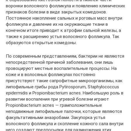
воронки волосяного фолликула и появлению клинических
признаков болезни в виде закрытых комедонов.
Постоянное накопление сальных и роговых масс внутри
фолликула и давление их на окружающие ткани в
конечном итоге приводит к атрофии сальной железы, а
также к расширению устья волосяного фолликула. Так
образуются открытые комедоны.
По современным представлениям, бактерии не являются
непосредственной причиной заболевания, они лишь
провоцируют местные воспалительные процессы. На
коже и в волосяных фолликулах постоянно
присутствуют такие сапрофитные микроорганизмы, как
липофильные грибы рода Pytirosporum, Staphylococcus
epidermidis и Propionibacterium acnes. Наибольшую роль в
развитии воспаления при угревой болезни играют
Propionibacterium acnes — грамположительные
неподвижные липофильные палочки, которые являются
факультативными анаэробами. Закупорка устья
волосяного фолликула и скопление кожного сала внутри
него создают предпосылки для размножения этих