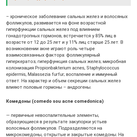
– хроническое заболевание сальных желез и волосяных
фолликулов, развивается на фоне возрастной
гиперфункции сальных желез под влиянием
гонадотропных гормонов, встречается у 85% лиц в
возрасте от 12 до 25 лет и у 11% лиц старше 25 лет. В
возникновении акне играют роль четыре
взаимосвязанных фактора: фолликулярный
гиперкератоз; гиперфункция сальных желез; микробная
колонизация Propionbakterium acnes, Staphylococcus
epidermis, Malassezia furfur; воспаление и иммунный
ответ. На характер и объем секреции сальных желез
влияют половые гормоны – андрогены.
Комедоны (comedo sou acne comedonica)
— первичные невоспалительные элементы,
образующиеся в результате закупорки устьев
волосяных фолликулов. Подразделяются на
микрокомедоны, открытые и закрытые комедоны. На