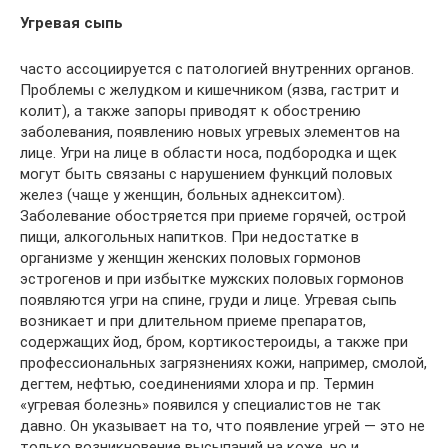
Угревая сыпь
часто ассоциируется с патологией внутренних органов.
Проблемы с желудком и кишечником (язва, гастрит и
колит), а также запоры приводят к обострению
заболевания, появлению новых угревых элементов на
лице. Угри на лице в области носа, подбородка и щек
могут быть связаны с нарушением функций половых
желез (чаще у женщин, больных аднекситом).
Заболевание обостряется при приеме горячей, острой
пищи, алкогольных напитков. При недостатке в
организме у женщин женских половых гормонов
эстрогенов и при избытке мужских половых гормонов
появляются угри на спине, груди и лице. Угревая сыпь
возникает и при длительном приеме препаратов,
содержащих йод, бром, кортикостероиды, а также при
профессиональных загрязнениях кожи, например, смолой,
дегтем, нефтью, соединениями хлора и пр. Термин
«угревая болезнь» появился у специалистов не так
давно. Он указывает на то, что появление угрей — это не
только возникновение высыпаний на коже, но и