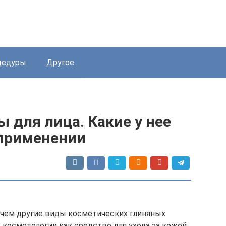
цедуры
Другое
ы для лица. Какие у нее
 применении
, чем другие виды косметических глиняных
 косметологии как средство для ухода за кожей