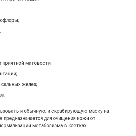
рофлоры;
;
е приятной матовости;
нтации;
 сальных желез;
за.
льзовать и обычную, и скрабирующую маску на
в предназначается для очищения кожи от
 нормализации метаболизма в клетках