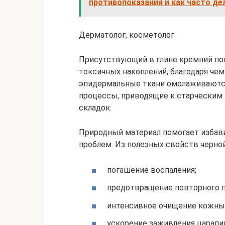
противопоказания и как часто де
Дерматолог, косметолог
Присутствующий в глине кремний по
токсичных накоплений, благодаря че
эпидермальные ткани омолаживаются
процессы, приводящие к старческим
складок.
Природный материал помогает избав
проблем. Из полезных свойств черной
погашение воспаления;
предотвращение повторного п
интенсивное очищение кожных
ускорение заживления царапин