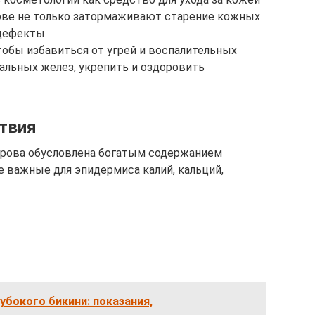
снове не только затормаживают старение кожных
дефекты.
тобы избавиться от угрей и воспалительных
альных желез, укрепить и оздоровить
ствия
крова обусловлена богатым содержанием
е важные для эпидермиса калий, кальций,
убокого бикини: показания,