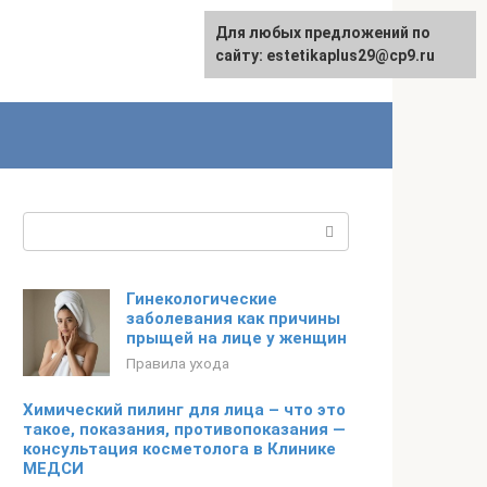
Для любых предложений по
сайту: estetikaplus29@cp9.ru
Поиск:
Гинекологические
заболевания как причины
прыщей на лице у женщин
Правила ухода
Химический пилинг для лица – что это
такое, показания, противопоказания —
консультация косметолога в Клинике
МЕДСИ