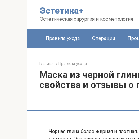
Перейти
Эстетика+
к
контенту
Эстетическая хирургия и косметология
Правила ухода
Операции
Про
Главная
»
Правила ухода
Маска из черной глин
свойства и отзывы о
Черная глина более жирная и плотная
составов. Она широко используется в