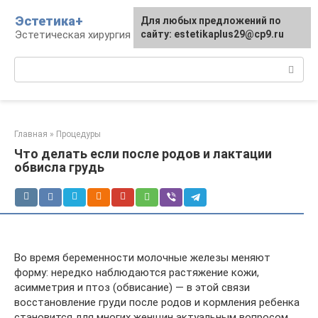
Перейти
Эстетика+
Для любых предложений по
к
Эстетическая хирургия и косметология
сайту: estetikaplus29@cp9.ru
контенту
Поиск:
Главная
»
Процедуры
Что делать если после родов и лактации
обвисла грудь
Во время беременности молочные железы меняют
форму: нередко наблюдаются растяжение кожи,
асимметрия и птоз (обвисание) — в этой связи
восстановление груди после родов и кормления ребенка
становится для многих женщин актуальным вопросом.