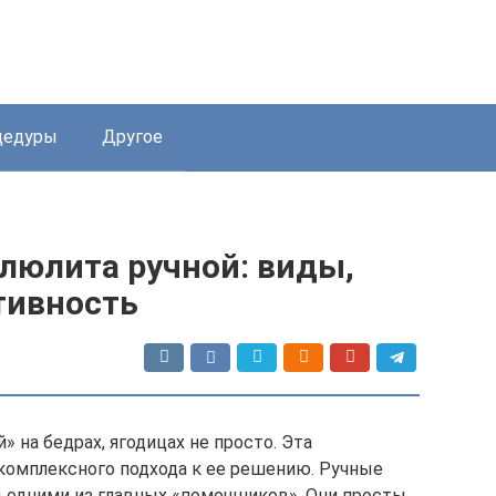
цедуры
Другое
люлита ручной: виды,
тивность
 на бедрах, ягодицах не просто. Эта
комплексного подхода к ее решению. Ручные
 одними из главных «помощников». Они просты