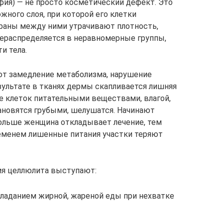
фия) — не просто косметический дефект. Это
ного слоя, при которой его клетки
раны между ними утрачивают плотность,
рераспределяется в неравномерные группы,
и тела.
т замедление метаболизма, нарушение
зультате в тканях дермы скапливается лишняя
е клеток питательными веществами, влагой,
ановятся грубыми, шелушатся. Начинают
ольше женщина откладывает лечение, тем
еменем лишенные питания участки теряют
я целлюлита выступают:
бладанием жирной, жареной еды при нехватке