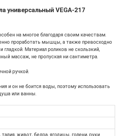
ла универсальный VEGA-217
особен на многое благодаря своим качествам.
енно проработать мышцы, а также превосходно
и гладкой. Материал роликов не скользкий,
ый массаж, не пропуская ни сантиметра.
чной ручкой.
ия и он не боится воды, поэтому использовать
душа или ванны.
, талия, живот, бедра, ягодицы, голени, руки