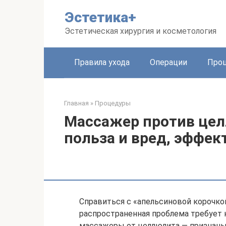
Перейти
Эстетика+
к
контенту
Эстетическая хирургия и косметология
Правила ухода
Операции
Про
Главная
»
Процедуры
Массажер против цел
польза и вред, эффек
Справиться с «апельсиновой корочкой»
распространенная проблема требует 
массажеры от целлюлита — признаны