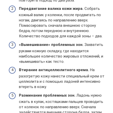
повторить подход по два раза.
Передвигание валика кожи жира.
Собрать
кожный валик у коленки, после продвигать по
ногам, двигаясь по направлению вверх.
Помассировать сначала внешнюю сторону
бедра, потом переднюю и внутреннюю.
Количество подходов для каждой зоны – два.
«Вымешивание» проблемных зон.
Захватить
руками кожную складку, где находится
наибольшее количество жировых отложений, и
«вымешивать» как тесто.
Втирание антицеллюлитного крема.
На
разогретую кожу нанести специальный крем от
целлюлита и с помощью ладоней интенсивно
втереть в кожу.
Разминание проблемных зон.
Ладонь нужно
сжать в кулак, костяшками пальцев проводить
от коленок по направлению вверх. Сначала
задействуется внешняя сторона бедра, затем