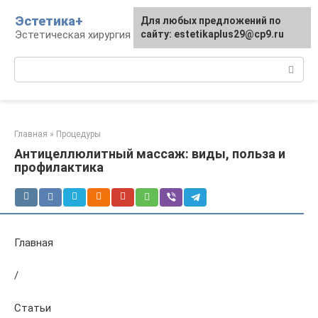
Перейти
Эстетика+
Для любых предложений по
к
Эстетическая хирургия и косметология
сайту: estetikaplus29@cp9.ru
контенту
Поиск:
Главная
»
Процедуры
Антицеллюлитный массаж: виды, польза и
профилактика
Главная
/
Статьи