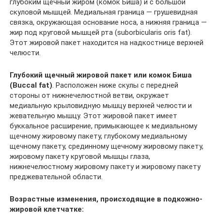
глубоким щечный жиром (комок Биша) и с большой
скуловой мышцей. Медиальная граница — грушевидная
связка, окружающая основание носа, а нижняя граница —
жир под круговой мышцей рта (suborbicularis oris fat).
Этот жировой пакет находится на надкостнице верхней
челюсти.
Глубокий щечный жировой пакет или комок Биша
(Buccal fat)
. Расположен ниже скулы с передней
стороны от нижнечелюстной ветви, окружает
медиальную крыловидную мышцу верхней челюсти и
жевательную мышцу. Этот жировой пакет имеет
буккальное расширение, примыкающее к медиальному
щечному жировому пакету, глубокому медиальному
щечному пакету, срединному щечному жировому пакету,
жировому пакету круговой мышцы глаза,
нижнечелюстному жировому пакету и жировому пакету
преджевательной области.
Возрастные изменения, происходящие в подкожно-
жировой клетчатке: