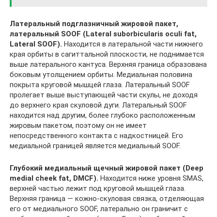
Латеральный подглазничный жировой пакет,
латеральный SOOF (Lateral suborbicularis oculi fat,
Lateral SOOF).
Находится в латеральной части нижнего
края орбиты в сагиттальной плоскости, не поднимается
выше латерального кантуса. Верхняя граница образована
боковым утолщением орбиты. Медиальная половина
покрыта круговой мышцей глаза. Латеральный SOOF
пролегает выше выступающей части скулы, не доходя
до верхнего края скуловой дуги. Латеральный SOOF
находится над другим, более глубоко расположенным
жировым пакетом, поэтому он не имеет
непосредственного контакта с надкостницей. Его
медиальной границей является медиальный SOOF.
Глубокий медиальный щечный жировой пакет (Deep
medial cheek fat, DMCF).
Находится ниже уровня SMAS,
верхней частью лежит под круговой мышцей глаза.
Верхняя граница — кожно-скуловая связка, отделяющая
его от медиального SOOF, латерально он граничит с