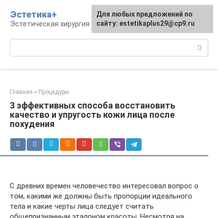
Перейти
Эстетика+
Для любых предложений по
к
Эстетическая хирургия и косметология
сайту: estetikaplus29@cp9.ru
контенту
Поиск:
Главная
»
Процедуры
3 эффективных способа восстановить
качество и упругость кожи лица после
похудения
С древних времен человечество интересовал вопрос о
том, какими же должны быть пропорции идеального
тела и какие черты лица следует считать
общепризнанным эталоном красоты. Несмотря на