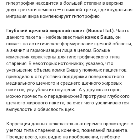
гипертрофия находится в большей степени в верхних
двух третях и немного — в нижней трети, где каудальная
миграция жира компенсирует гипотрофию.
Глубокий щечный жировой пакет (Buccal fat).
Часть
данного пакета – небезызвестный
комок Биша,
он
влияет на эстетическое формирование щечной области,
а значит и гармонизации лица в целом. Больше
изменения характерны для гипотрофического типа
старения. В некоторых источниках, указано, что
уменьшение объема комка Биша у пожилых пациентов,
приводило к отсутствию поддержки поверхностного
медиального щечного и среднего щечного жировых
пакетов, усугубляя их опущение. А у других авторов,
можно прочесть о передненижней протрузии глубокого
щечного жирового пакета, за счет чего увеличиваются
выпуклость и обвислость щек.
Коррекция данных нежелательных перемен происходит с
учетом типа старения и, конечно, пожеланий пациента.
Прежде всего, как видно на изображении, глубокие