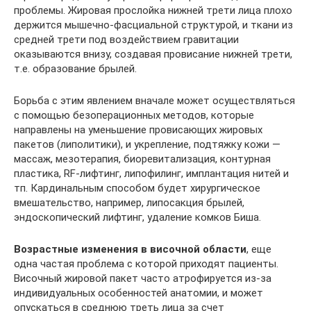
проблемы. Жировая прослойка нижней трети лица плохо
держится мышечно-фасциальной структурой, и ткани из
средней трети под воздействием гравитации
оказываются внизу, создавая провисание нижней трети,
т.е. образование брылей.
Борьба с этим явлением вначале может осуществляться
с помощью безоперационных методов, которые
направлены на уменьшение провисающих жировых
пакетов (липолитики), и укрепление, подтяжку кожи —
массаж, мезотерапия, биоревитализация, контурная
пластика, RF-лифтинг, липофилинг, имплантация нитей и
тп. Кардинальным способом будет хирургическое
вмешательство, например, липосакция брылей,
эндоскопический лифтинг, удаление комков Биша.
Возрастные изменения в височной области
, еще
одна частая проблема с которой приходят пациенты.
Височный жировой пакет часто атрофируется из-за
индивидуальных особенностей анатомии, и может
опускаться в среднюю треть лица за счет