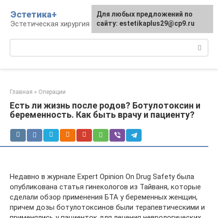
Перейти
Эстетика+
Для любых предложений по
к
Эстетическая хирургия и косметология
сайту: estetikaplus29@cp9.ru
контенту
Поиск:
Главная
»
Операции
Есть ли жизнь после родов? Ботулотоксин и
беременность. Как быть врачу и пациенту?
Недавно в журнале Expert Opinion On Drug Safety была
опубликована статья гинекологов из Тайваня, которые
сделали обзор применения БТА у беременных женщин,
причем дозы ботулотоксинов были терапевтическими и
применялись у пациенток для лечения неврологических