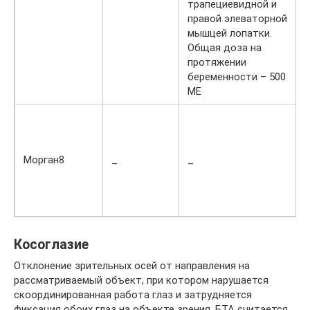
трапециевидной и
правой элеваторной
мышцей лопатки.
Общая доза на
протяжении
беременности – 500
МЕ
Морган8
_
_
Косоглазие
Отклонение зрительных осей от направления на
рассматриваемый объект, при котором нарушается
скоординированная работа глаз и затрудняется
фиксация обоих глаз на объекте зрения. БТА считается