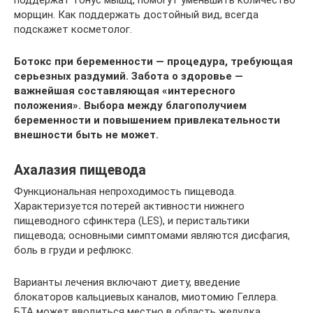
поддержат тонус мышц, помогут уменьшить количество
морщин. Как поддержать достойный вид, всегда
подскажет косметолог.
Ботокс при беременности — процедура, требующая
серьезных раздумий. Забота о здоровье —
важнейшая составляющая «интересного
положения». Выбора между благополучием
беременности и повышением привлекательности
внешности быть не может.
Ахалазия пищевода
Функциональная непроходимость пищевода.
Характеризуется потерей активности нижнего
пищеводного сфинктера (LES), и перистальтики
пищевода; основными симптомами являются дисфагия,
боль в груди и рефлюкс.
Варианты лечения включают диету, введение
блокаторов кальциевых каналов, миотомию Геллера.
БТА может вводиться местно в область желудка.