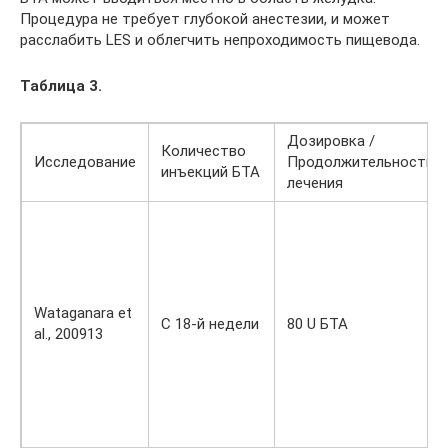
Процедура не требует глубокой анестезии, и может
расслабить LES и облегчить непроходимость пищевода.
Таблица 3.
Дозировка /
Количество
Исследование
Продолжительность
инъекций БТА
лечения
Wataganara et
С 18-й недели
80 U БТА
al., 200913