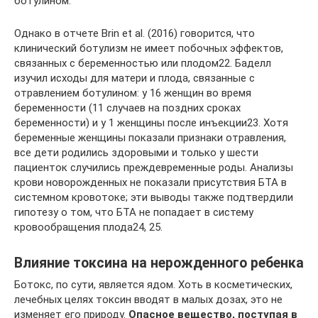
ботулином.
Однако в отчете Brin et al. (2016) говорится, что
клинический ботулизм не имеет побочных эффектов,
связанных с беременностью или плодом22. Баделл
изучил исходы для матери и плода, связанные с
отравлением ботулином: у 16 женщин во время
беременности (11 случаев на поздних сроках
беременности) и у 1 женщины после инъекции23. Хотя
беременные женщины показали признаки отравления,
все дети родились здоровыми и только у шести
пациенток случились преждевременные роды. Анализы
крови новорожденных не показали присутствия БТА в
системном кровотоке; эти выводы также подтвердили
гипотезу о том, что БТА не попадает в систему
кровообращения плода24, 25.
Влияние токсина на нерожденного ребенка
Ботокс, по сути, является ядом. Хоть в косметических,
лечебных целях токсин вводят в малых дозах, это не
изменяет его природу.
Опасное вещество, поступая в