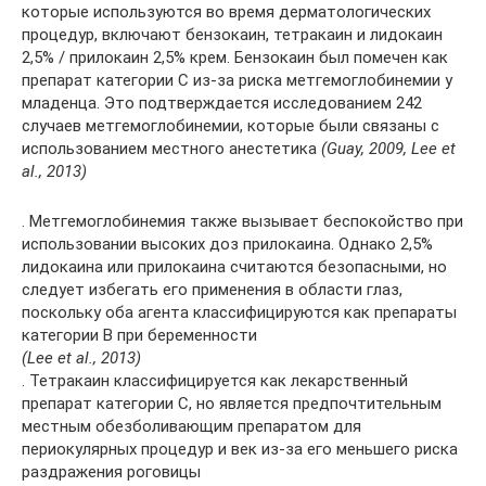
которые используются во время дерматологических
процедур, включают бензокаин, тетракаин и лидокаин
2,5% / прилокаин 2,5% крем. Бензокаин был помечен как
препарат категории C из-за риска метгемоглобинемии у
младенца. Это подтверждается исследованием 242
случаев метгемоглобинемии, которые были связаны с
использованием местного анестетика
(Guay, 2009, Lee et
al., 2013)
. Метгемоглобинемия также вызывает беспокойство при
использовании высоких доз прилокаина. Однако 2,5%
лидокаина или прилокаина считаются безопасными, но
следует избегать его применения в области глаз,
поскольку оба агента классифицируются как препараты
категории B при беременности
(Lee et al., 2013)
. Тетракаин классифицируется как лекарственный
препарат категории С, но является предпочтительным
местным обезболивающим препаратом для
периокулярных процедур и век из-за его меньшего риска
раздражения роговицы