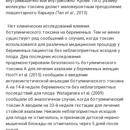
внутримышечно или внутрикожно. Кроме того, размер
молекулы токсина делает маловероятным преодоление
плацентарного барьера
(Tan et al., 2013)
. Нет клинических исследований влияния
ботулинического токсина на беременных. Тем не менее
существует ряд сообщений о случаях, когда токсин
использовался для различных медицинских процедур у
беременных пациентов без неблагоприятных исходов у
плода. Два последних исследования
продемонстрировали безопасность ботулинического
токсина А для лечения ахалазии у беременных женщин.
Hooft et al. (2015) сообщили о введении
интрасинтетической инъекции ботулинического токсина
А на 14-й неделе беременности без неблагоприятных
последствий для плода. Wataganara et al. (2009)
сообщали об аналогичном случае, когда ботулинический
токсин А вводили на 33-й неделе гестации для лечения
стойкой ахалазии. Никаких неблагоприятных исходов
для плода не отмечалось, и признаков детской нервно-
мышечной блокады не отмечалось через 5 дней после
родов