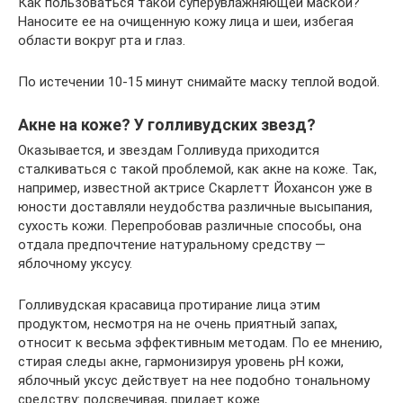
Как пользоваться такой суперувлажняющей маской?
Наносите ее на очищенную кожу лица и шеи, избегая
области вокруг рта и глаз.
По истечении 10-15 минут снимайте маску теплой водой.
Акне на коже? У голливудских звезд?
Оказывается, и звездам Голливуда приходится
сталкиваться с такой проблемой, как акне на коже. Так,
например, известной актрисе Скарлетт Йохансон уже в
юности доставляли неудобства различные высыпания,
сухость кожи. Перепробовав различные способы, она
отдала предпочтение натуральному средству —
яблочному уксусу.
Голливудская красавица протирание лица этим
продуктом, несмотря на не очень приятный запах,
относит к весьма эффективным методам. По ее мнению,
стирая следы акне, гармонизируя уровень рН кожи,
яблочный уксус действует на нее подобно тональному
средству: подсвечивая, придает коже