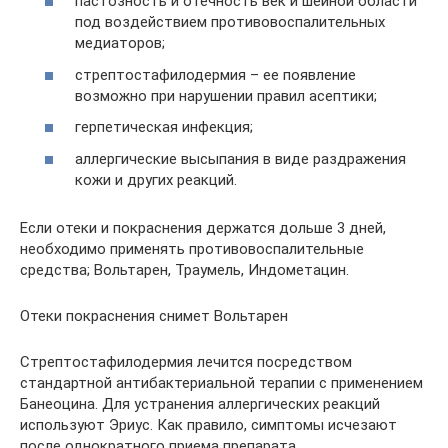
пастозность и отечность век и шейной области
под воздействием противовоспалительных
медиаторов;
стрептостафилодермия – ее появление
возможно при нарушении правил асептики;
герпетическая инфекция;
аллергические высыпания в виде раздражения
кожи и других реакций.
Если отеки и покраснения держатся дольше 3 дней,
необходимо применять противовоспалительные
средства; Вольтарен, Траумель, Индометацин.
Отеки покраснения снимет Вольтарен
Стрептостафилодермия лечится посредством
стандартной антибактериальной терапии с применением
Банеоцина. Для устранения аллергических реакций
используют Эриус. Как правило, симптомы исчезают
после однократного приема препарата.